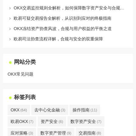
OKX交易监控规则全解析，如何保障数字资产安全与合规交易
欧易可疑交易报告全解析，从识别到应对的终极指南
OKX冻结资产协查风波，合规与用户权益的平衡之道
欧易司法协查流程详解，合规与安全的双重保障
网站分类
OKX常见问题
标签列表
OKX
去中心化金融
操作指南
(64)
(3)
(11)
欧易OKX
资产安全
数字资产安全
(7)
(6)
(7)
应对策略
数字资产管理
交易指南
(3)
(9)
(8)