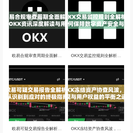
欧易合规审查周期全面解析，OKX资讯深度解读与用户答疑
OKX交易监控规则全解析，如何保障数字资产安全与合规交易
欧易可疑交易报告全解析，从识别到应对的终极指南
OKX冻结资产协查风波，合规与用户权益的平衡之道