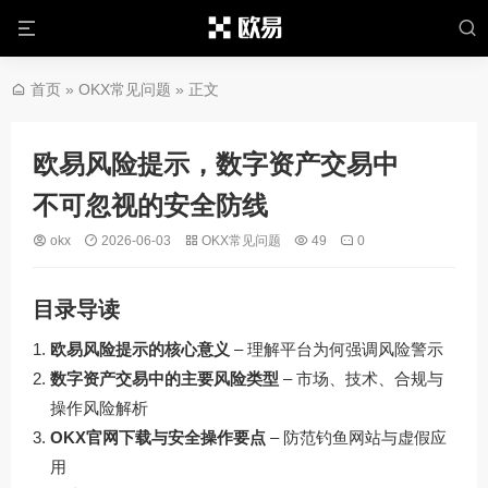
首页
»
OKX常见问题
» 正文
欧易风险提示，数字资产交易中
不可忽视的安全防线
okx
2026-06-03
OKX常见问题
49
0
目录导读
欧易风险提示的核心意义
– 理解平台为何强调风险警示
数字资产交易中的主要风险类型
– 市场、技术、合规与
操作风险解析
OKX官网下载与安全操作要点
– 防范钓鱼网站与虚假应
用