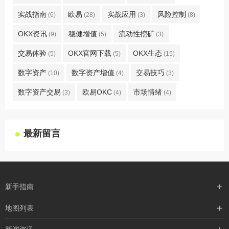
实战指南
欧易
实战应用
风险控制
(6)
(28)
(3)
(8)
OKX资讯
稳健增值
流动性挖矿
(9)
(5)
(3)
交易体验
OKX官网下载
OKX生态
(5)
(5)
(15)
数字资产
数字资产增值
交易技巧
(10)
(4)
(3)
数字资产交易
欧易OKC
市场情绪
(3)
(4)
(4)
最新留言
新手指南
购买流程
地图列表
支付方式
最新文章