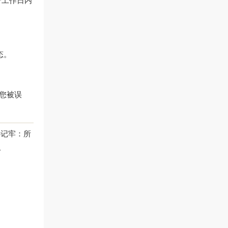
个工作日内
态。
若您被误
必记牢：所
。