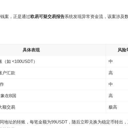
洗钱案，正是通过
欧易可疑交易报告
系统发现异常资金流，该案涉及
具体表现
风险
如 <100USDT）
中
账户汇款
高
操作
中
对象在B国
高
大额交易
极高
个不同地址的转账，每笔金额为99USDT，随后立即兑换为稳定币转出