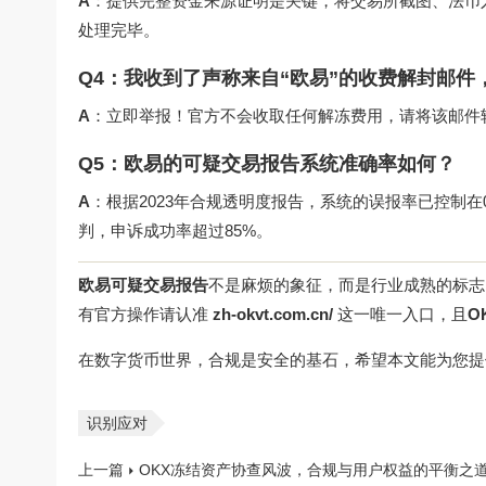
A
：提供完整资金来源证明是关键，将交易所截图、法币入
处理完毕。
Q4：我收到了声称来自“欧易”的收费解封邮件
A
：立即举报！官方不会收取任何解冻费用，请将该邮件转发至 
Q5：欧易的可疑交易报告系统准确率如何？
A
：根据2023年合规透明度报告，系统的误报率已控制在
判，申诉成功率超过85%。
欧易可疑交易报告
不是麻烦的象征，而是行业成熟的标志
有官方操作请认准
zh-okvt.com.cn/
这一唯一入口，且
O
在数字货币世界，合规是安全的基石，希望本文能为您提
识别应对
上一篇
OKX冻结资产协查风波，合规与用户权益的平衡之