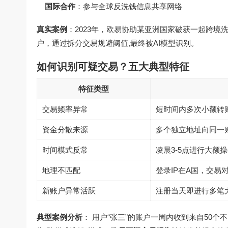
国际合作
：参与全球反洗钱信息共享网络
真实案例
：2023年，欧易协助某亚洲国家破获一起跨境
户，通过拆分交易规避阈值,最终被AI模型识别。
如何识别可疑交易？五大典型特征
特征类型
交易频率异常
短时间内多次小额转账（
资金分散来源
多个独立地址向同一
时间模式反常
凌晨3-5点进行大额
地理不匹配
登录IP在A国，交易
新账户异常活跃
注册当天即进行多笔
典型案例分析
： 用户“张三”的账户一周内收到来自50