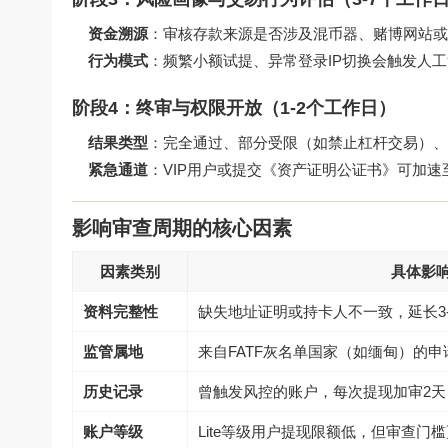
资金溯源
：审核存款来源是否涉及混币器、赌博网站或
行为模式
：频繁小额试提、异常登录IP切换会触发人
阶段4：终审与权限开放（1-2个工作日）
结果类型
：完全通过、部分受限（如禁止杠杆交易）、
紧急通道
：VIP用户或提交《资产证明公证书》可加速
影响审查周期的核心因素
因素类别
具体影
资料完整性
缺失地址证明或持卡人不一致，延长3-
监管属地
来自FATF灰名单国家（如缅甸）的
历史记录
曾触发风控的账户，每次提现加审2天
账户等级
Lite等级用户提现限额低，但审查门