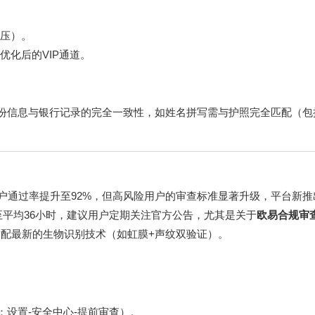
压）。
优化后
的VIP通道。
身份信息与银行记录的完全一致性，如姓名拼写需与护照完全匹配（包
用户通过率提升至92%，但高风险用户的审查标准显著升级，平台新推
至平均36小时，建议用户定期关注官方公告，尤其是关于
欧易合规审
配最新的生物识别技术（如虹膜+声纹双验证）。
：设置-安全中心-提前审查）。