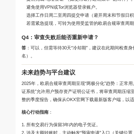
避免使用VPN或Tor浏览器登录账户。
选择工作日周二至周四提交申请（避开周末和节假日积
若需紧急提现，可转为使用受监管的
欧易合规审查周期
Q4：审查失败后能否重新申请？
答
：可以，但需等待30天“冷却期”，建议在此期间检查
名）。
未来趋势与平台建议
2025年，欧易合规审查周期呈现“两极分化”趋势：正常
证系统”允许用户预存资产证明公证书，将审查周期压缩
整的季度报告，确保从
OKX官网下载
最新版客户端，以适
核心行动指南
：
所有交易行为保留3年内的电子凭证。
涉及大额转账时，主动触发“预审申请”入口（关键位置