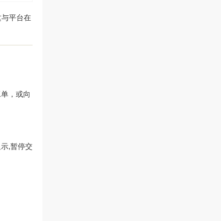
这与平台在
工单，或向
示,暂停交