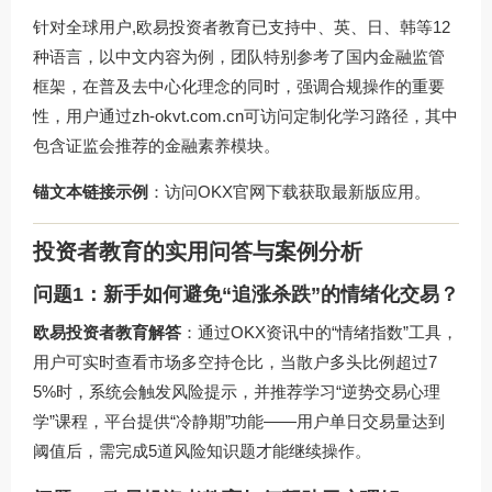
针对全球用户,欧易投资者教育已支持中、英、日、韩等12
种语言，以中文内容为例，团队特别参考了国内金融监管
框架，在普及去中心化理念的同时，强调合规操作的重要
性，用户通过
zh-okvt.com.cn
可访问定制化学习路径，其中
包含证监会推荐的金融素养模块。
锚文本链接示例
：访问
OKX官网下载
获取最新版应用。
投资者教育的实用问答与案例分析
问题1：新手如何避免“追涨杀跌”的情绪化交易？
欧易投资者教育解答
：通过OKX资讯中的“情绪指数”工具，
用户可实时查看市场多空持仓比，当散户多头比例超过7
5%时，系统会触发风险提示，并推荐学习“逆势交易心理
学”课程，平台提供“冷静期”功能——用户单日交易量达到
阈值后，需完成5道风险知识题才能继续操作。