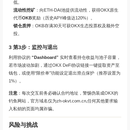
低。
流动性挖矿
：向ETH-DAI池提供流动性，获得OKX原生
代币
OKB
奖励（历史APY峰值达120%）。
锁仓质押
：OKB存满30天可获OKX生态投票权及额外空
投。
3 第3步：监控与退出
利用协议的
“Dashboard”
实时查看持仓收益与池子容量，
若市场波动加剧，通过
OKX DeFi协议链接
一键提取资产至
钱包，或使用“限价单”功能设定退出滑点保护（推荐设置为
1%）。
注意
：每次交互前务必确认合约地址，警惕伪装成OKX的
钓鱼网站，官方域名仅为zh-okvt.com.cn,任何其他要求输
入私钥的页面均属诈骗。
风险与挑战