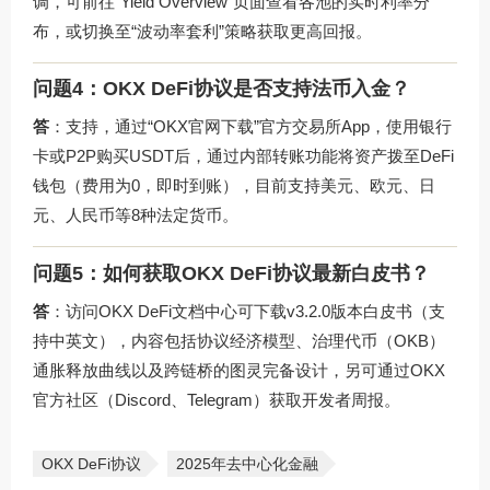
调，可前往“Yield Overview”页面查看各池的实时利率分
布，或切换至“波动率套利”策略获取更高回报。
问题4：OKX DeFi协议是否支持法币入金？
答
：支持，通过“OKX官网下载”官方交易所App，使用银行
卡或P2P购买USDT后，通过内部转账功能将资产拨至DeFi
钱包（费用为0，即时到账），目前支持美元、欧元、日
元、人民币等8种法定货币。
问题5：如何获取OKX DeFi协议最新白皮书？
答
：访问
OKX DeFi文档中心
可下载v3.2.0版本白皮书（支
持中英文），内容包括协议经济模型、治理代币（OKB）
通胀释放曲线以及跨链桥的图灵完备设计，另可通过OKX
官方社区（Discord、Telegram）获取开发者周报。
OKX DeFi协议
2025年去中心化金融