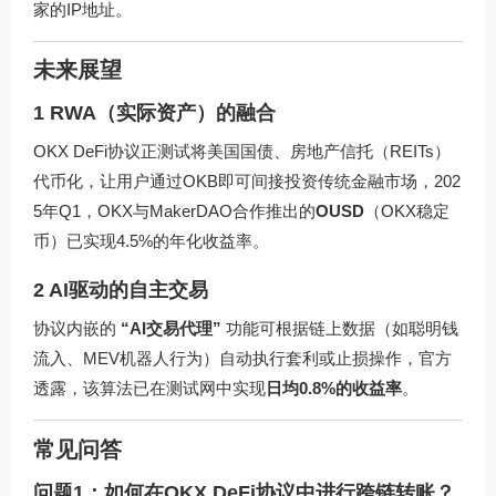
家的IP地址。
未来展望
1 RWA（实际资产）的融合
OKX DeFi协议正测试将美国国债、房地产信托（REITs）
代币化，让用户通过OKB即可间接投资传统金融市场，202
5年Q1，OKX与MakerDAO合作推出的
OUSD
（OKX稳定
币）已实现4.5%的年化收益率。
2 AI驱动的自主交易
协议内嵌的
“AI交易代理”
功能可根据链上数据（如聪明钱
流入、MEV机器人行为）自动执行套利或止损操作，官方
透露，该算法已在测试网中实现
日均0.8%的收益率
。
常见问答
问题1：如何在OKX DeFi协议中进行跨链转账？