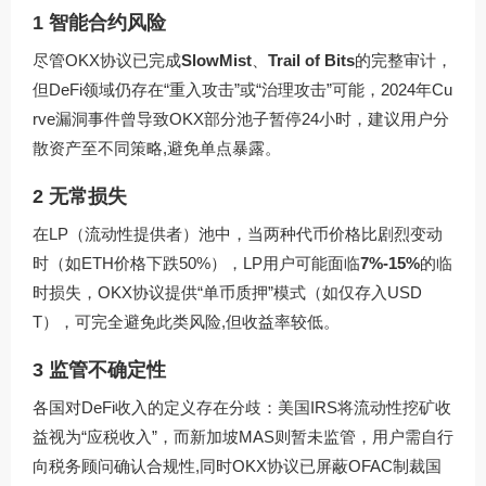
1 智能合约风险
尽管OKX协议已完成
SlowMist
、
Trail of Bits
的完整审计，
但DeFi领域仍存在“重入攻击”或“治理攻击”可能，2024年Cu
rve漏洞事件曾导致OKX部分池子暂停24小时，建议用户分
散资产至不同策略,避免单点暴露。
2 无常损失
在LP（流动性提供者）池中，当两种代币价格比剧烈变动
时（如ETH价格下跌50%），LP用户可能面临
7%-15%
的临
时损失，OKX协议提供“单币质押”模式（如仅存入USD
T），可完全避免此类风险,但收益率较低。
3 监管不确定性
各国对DeFi收入的定义存在分歧：美国IRS将流动性挖矿收
益视为“应税收入”，而新加坡MAS则暂未监管，用户需自行
向税务顾问确认合规性,同时OKX协议已屏蔽OFAC制裁国