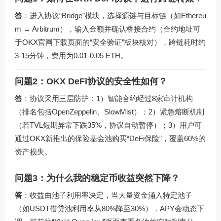
答
：进入协议“Bridge”模块，选择源链与目标链（如Ethereu
m → Arbitrum），输入金额并确认桥接合约（合约地址可
于OKX官网下载页面的“安全验证”板块核对），跨链耗时约
3-15分钟，费用为0.01-0.05 ETH。
问题2：OKX DeFi协议的安全性如何？
答
：协议采用三层防护：1）智能合约经过8家审计机构
（排名包括OpenZeppelin、SlowMist）；2）紧急熔断机制
（若TVL短期异常下跌35%，协议自动暂停）；3）用户可
通过OKX新推出的
保险基金池
购买“DeFi保险”，覆盖60%的
资产损失。
问题3：为什么我的稳定币收益突然下降？
答
：收益由池子利用率决定，当大量资金涌入特定池子
（如USDT借贷池利用率从80%降至30%），APY会动态下