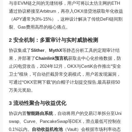
与非EVM链之间的无缝转移，用户可将以太坊主网的ETH
通过协议桥接至Arbitrum，再存入OKX借贷池获取年化收益
（APY通常为3%-15%），这种设计解决了传统DeFi链间割
裂、Gas费用高昂的核心痛点。
2 安全机制：多重审计与实时威胁检测
协议集成了
Slither
、
MythX
等静态分析工具的定期审计结
果，并部署了
Chainlink预言机
获取去中心化价格数据，防
止闪电贷攻击，2024年12月，OKX与CertiK合作推出“安全
卫士”模块，可自动拦截异常交易模式，用户若发现漏洞，
可通过“OKX官网下载”的白帽子计划提交报告,最高获得50
万美元奖励。
3 流动性聚合与收益优化
协议内置
智能路由系统
，自动将用户的交易订单拆分至Uni
swap、Curve、PancakeSwap等DEX，滑点最低可控制在
0.1%以内。
自动收益机枪池
（Vault）会根据市场利率动态