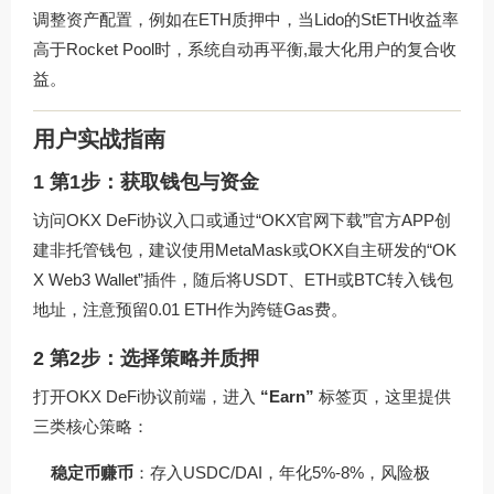
调整资产配置，例如在ETH质押中，当Lido的StETH收益率
高于Rocket Pool时，系统自动再平衡,最大化用户的复合收
益。
用户实战指南
1 第1步：获取钱包与资金
访问
OKX DeFi协议入口
或通过“OKX官网下载”官方APP创
建非托管钱包，建议使用MetaMask或OKX自主研发的“OK
X Web3 Wallet”插件，随后将USDT、ETH或BTC转入钱包
地址，注意预留0.01 ETH作为跨链Gas费。
2 第2步：选择策略并质押
打开OKX DeFi协议前端，进入
“Earn”
标签页，这里提供
三类核心策略：
稳定币赚币
：存入USDC/DAI，年化5%-8%，风险极