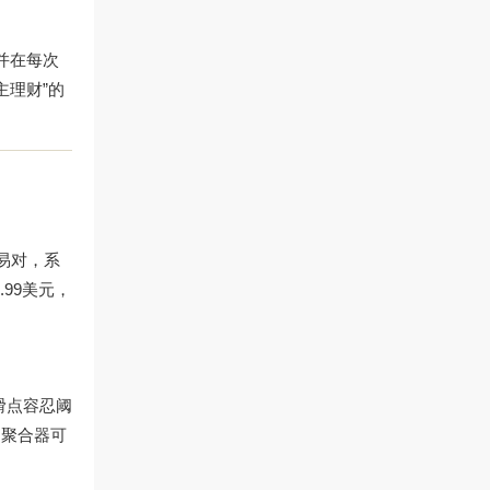
并在每次
主理财”的
易对，系
.99美元，
滑点容忍阈
，聚合器可