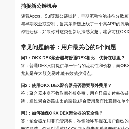
捕捉新公链机会
随着Aptos、Sui等新公链崛起，早期流动性池往往分散
与早期农业或套利，当某条新链上线了一个高APR的流
跨链迁移，如果你对这类创新玩法感兴趣，建议前往
OK
常见问题解答：用户最关心的5个问题
问1：OKX DEX聚合器与普通DEX相比，优势在哪里？
答：普通DEX只能提供单一平台的流动性和价格，而
OK
尤其是在大额交易时,能有效减少滑点。
问2：使用OKX DEX聚合器是否需要额外费用？
答：聚合器本身不收取额外服务费，用户只需支付每条链上DE
馈，通过聚合器路由出的路径,综合费用反而比直接在单个
问3：如何确保OKX DEX聚合器的安全性？
答：聚合器采用非托管架构，私钥始终掌握在用户自己的
严格筛选，你可以通过
OKX官网下载
来查看详细的审计