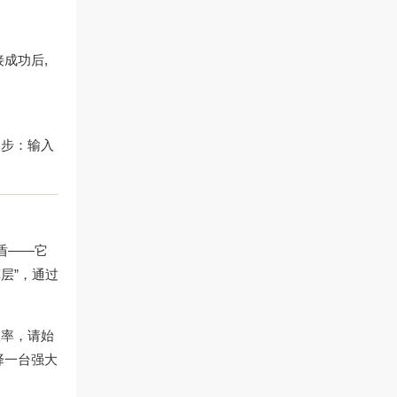
接成功后,
三步：输入
盾——它
层”，通过
效率，请始
择一台强大