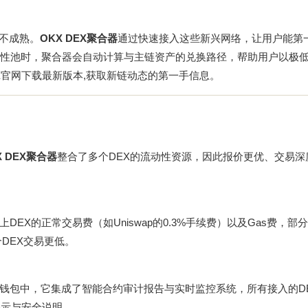
且不成熟。
OKX DEX聚合器
通过快速接入这些新兴网络，让用户能第
动性池时，聚合器会自动计算与主链资产的兑换路径，帮助用户以极
X官网下载
最新版本,获取新链动态的第一手信息。
X DEX聚合器
整合了多个DEX的流动性资源，因此报价更优、交易深
X的正常交易费（如Uniswap的0.3%手续费）以及Gas费，部
DEX交易更低。
钱包中，它集成了智能合约审计报告与实时监控系统，所有接入的D
公示与安全说明。