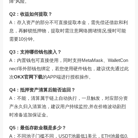
障”风险。
Q2：收益如何提取？
A：存入资产的部分不可直接提取本金，需先偿还借款和利
息，再解锁抵押物，提取时需注意网络拥堵情况,慢时可能
需要10分钟。
Q3：支持哪些钱包接入？
A：内置钱包可直接使用，同时支持MetaMask、WalletCon
nect等外部钱包绑定，若您使用硬件钱包，建议优先通过此
次
OKX官网下载
的APP端进行授权操作。
Q4：抵押资产清算后能否追回？
A：不能，清算属于链上自动执行，一旦触发，对应部分资
产永久归入清算池，建议用户持续监控,并在价格波动剧烈
时准备追加保证金。
Q5：最低存款金额是多少？
A：不同池子门槛不同，USDT池最低1美元，ETH池最低0.