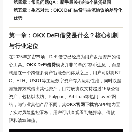
第四章：常见问题QA：新手最关心的6个借贷疑问
第五章：生态对比：OKX DeFi借贷与主流协议的差异化
优势
第一章：OKX DeFi借贷是什么？核心机制
与行业定位
在2025年加密市场，DeFi借贷已经成为用户盘活资产的核
心工具。
OKX DeFi借贷
模块并非简单的“存币生息”，而是
构建在一个跨链多资产智能合约体系之上，用户可以将BT
C、ETH、USDT等主流数字资产存入流动性池，同时以超
额抵押方式借出其他资产，目前该协议支持超过15条公链
资产，包括以太坊、Polygon、Arbitrum等热门Layer2网
络，与行业其他产品不同，其
OKX官网下载
的APP端内置
了实时风险监控看板，用户可以直观看到抵押率、借款上
限和清算阈值。