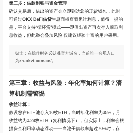
第三步：借款到账与资金管理
确认交易后，借出的资产会立即到达您的现货钱包，此时
可通过
OKX DeFi借贷
生息面板查看累计利息，值得一提的
是，平台支持“循环贷”模式——即借出资产再次存入获取利
息收益，但此举会叠加风险,仅建议经验丰富的用户采用。
贴士：在操作时务必认准官方域名，当前唯一合规入口
为
zh-okvt.com.cn/
。
第三章：收益与风险：年化率如何计算？清
算机制需警惕
收益计算：
假设您在ETH池存入10枚ETH，当时年化利率为35%，月
收益约为0.29枚ETH（复利情况下），但实际上，利率会根
据资金利用率动态浮动——当池子借款率超过70%时，存