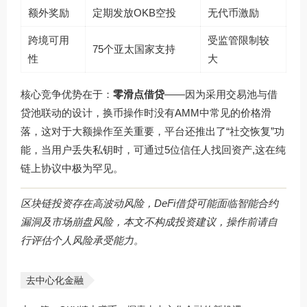
额外奖励
定期发放OKB空投
无代币激励
跨境可用
受监管限制较
75个亚太国家支持
性
大
核心竞争优势在于：
零滑点借贷
——因为采用交易池与借
贷池联动的设计，换币操作时没有AMM中常见的价格滑
落，这对于大额操作至关重要，平台还推出了“社交恢复”功
能，当用户丢失私钥时，可通过5位信任人找回资产,这在纯
链上协议中极为罕见。
区块链投资存在高波动风险，DeFi借贷可能面临智能合约
漏洞及市场崩盘风险，本文不构成投资建议，操作前请自
行评估个人风险承受能力。
去中心化金融