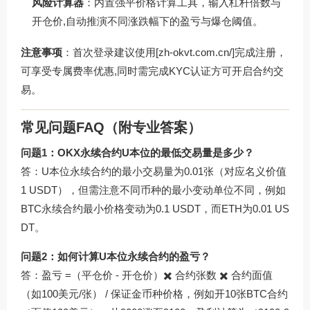
风险计算器
：内置强平价格计算工具，输入杠杆倍数与
开仓价,自动推演不同涨跌幅下的盈亏与爆仓阈值。
注意事项
：首次登录建议使用[zh-okvt.com.cn/]完成注册，
可享受专属费率优惠,同时需完成KYC认证方可开启合约交
易。
常见问题FAQ（附专业答案）
问题1：OKX永续合约U本位的最低交易量是多少？
答：U本位永续合约的最小交易量为0.01张（对应名义价值
1 USDT），但需注意不同币种的最小变动单位不同，例如
BTC永续合约最小价格变动为0.1 USDT，而ETH为0.01 US
DT。
问题2：如何计算U本位永续合约的盈亏？
答：盈亏 =（平仓价 - 开仓价）✖️ 合约张数 ✖️ 合约面值
（如100美元/张） / 保证金币种价格，例如开10张BTC合约