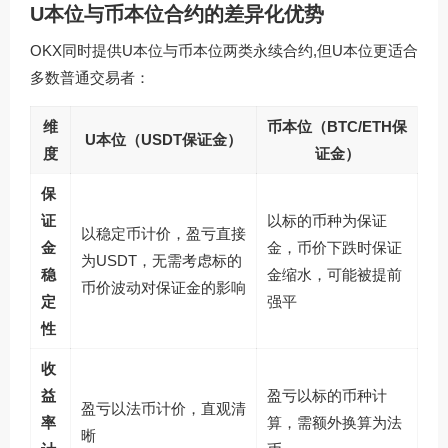
U本位与币本位合约的差异化优势
OKX同时提供U本位与币本位两类永续合约,但U本位更适合
多数普通交易者：
维
币本位（BTC/ETH保
U本位（USDT保证金）
度
证金）
保
证
以标的币种为保证
以稳定币计价，盈亏直接
金
金，币价下跌时保证
为USDT，无需考虑标的
稳
金缩水，可能被提前
币价波动对保证金的影响
定
强平
性
收
益
盈亏以标的币种计
盈亏以法币计价，直观清
率
算，需额外换算为法
晰