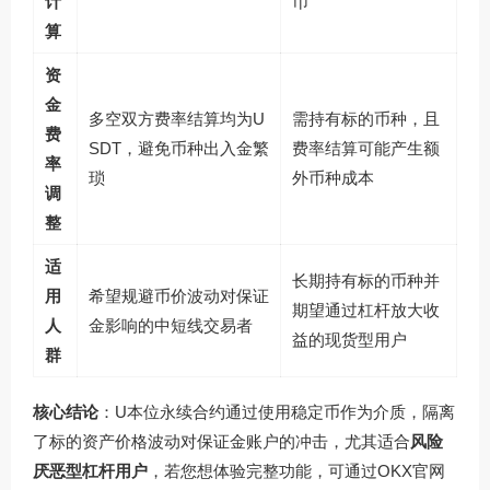
计
币
算
资
金
多空双方费率结算均为U
需持有标的币种，且
费
SDT，避免币种出入金繁
费率结算可能产生额
率
琐
外币种成本
调
整
适
长期持有标的币种并
用
希望规避币价波动对保证
期望通过杠杆放大收
人
金影响的中短线交易者
益的现货型用户
群
核心结论
：U本位永续合约通过使用稳定币作为介质，隔离
了标的资产价格波动对保证金账户的冲击，尤其适合
风险
厌恶型杠杆用户
，若您想体验完整功能，可通过OKX官网