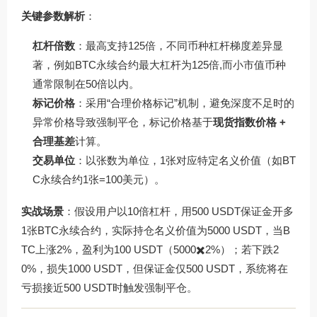
关键参数解析
：
杠杆倍数
：最高支持125倍，不同币种杠杆梯度差异显
著，例如BTC永续合约最大杠杆为125倍,而小市值币种
通常限制在50倍以内。
标记价格
：采用“合理价格标记”机制，避免深度不足时的
异常价格导致强制平仓，标记价格基于
现货指数价格 +
合理基差
计算。
交易单位
：以张数为单位，1张对应特定名义价值（如BT
C永续合约1张=100美元）。
实战场景
：假设用户以10倍杠杆，用500 USDT保证金开多
1张BTC永续合约，实际持仓名义价值为5000 USDT，当B
TC上涨2%，盈利为100 USDT（5000✖️2%）；若下跌2
0%，损失1000 USDT，但保证金仅500 USDT，系统将在
亏损接近500 USDT时触发强制平仓。