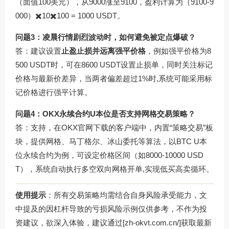
（面值100美元），从9000涨至9100，盈利计算为（9100-9
000）✖️10✖️100 = 1000 USDT。
问题3：凌晨行情剧烈波动时，如何避免被定点爆破？
答：建议设置
止盈止损并远离强平价格
，例如强平价格为8
500 USDT时，可在8600 USDT设置止损单，同时关注标记
价格与最新价差异，当两者偏差超过1%时,系统可能采用标
记价格进行强平计算。
问题4：OKX永续合约U本位是否支持网格交易策略？
答：支持，在OKX官网下载的客户端中，内置“策略交易”板
块，提供网格、马丁格尔、冰山委托等算法，以BTC U本
位永续合约为例，可设定价格区间（如8000-10000 USD
T），系统自动执行多空双向网格开单,实现低买高卖循环。
使用提示
：所有交易策略均需结合自身风险承受能力，文
中提及的因杠杆导致的亏损风险示例仅供参考，不作为投
资建议，欲深入体验，建议通过[zh-okvt.com.cn/]获取最新