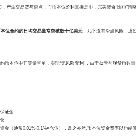
TC，产生交易费与滑点，而币本位盈利直接是币，完美契合“囤币”策
SD币本位合约的日均交易量常突破数十亿美元
，几乎没有滑点风险，通
合约币本位中开等量空单，实现“无风险套利”，由于盈亏与现货币数量
位保证金
平仓
（通常0.01%-0.1%×仓位），反之亦然,币本位资金费率以币结