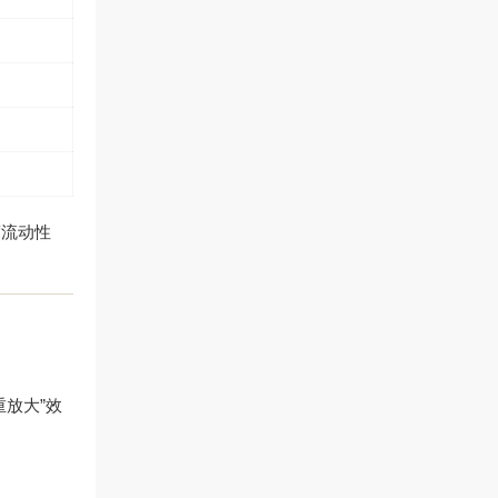
度流动性
放大”效