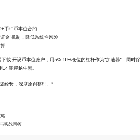
20+币种币本位合约
度保证金”机制，降低系统性风险
质押
网下载
开设币本位账户，用5%-10%仓位的杠杆作为“加速器”，同时
用,才能穿越牛熊。
易实战经验，深度原创整理。*
攻略
略与实战问答