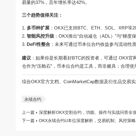
易量的37%，且年增长率达42%。
三个趋势值得关注：
多币种扩展
：OKX已支持BTC、ETH、SOL、XRP等
智能风控升级
：OKX推出“自动减仓（ADL）”与“梯
DeFi性整合
：未来可通过币本位合约收益参与流动性
建议
：如果你是长期看好BTC的投资者，可通过
OKX官
仓作为“压舱石”，币本位合约是工具，而非赌具；合理使
综合OKX官方文档、CoinMarketCap数据及衍生品交
永续合约
上一篇
深度解析OKX交割合约，功能、操作与实战问答全
下一篇
OKX永续合约U本位深度解析，交易机制、风控策