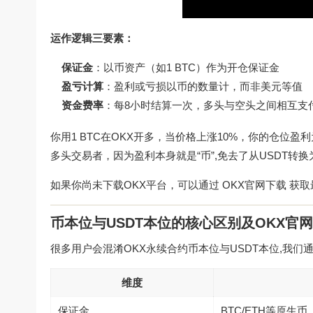
运作逻辑三要素：
保证金
：以币资产（如1 BTC）作为开仓保证金
盈亏计算
：盈利或亏损以币的数量计，而非美元等值
资金费率
：每8小时结算一次，多头与空头之间相互支
你用1 BTC在OKX开多，当价格上涨10%，你的仓位盈利为
多头交易者，因为盈利本身就是“币”,免去了从USDT转换
如果你尚未下载OKX平台，可以通过
OKX官网下载
获取
币本位与USDT本位的核心区别及OKX官
很多用户会混淆OKX永续合约币本位与USDT本位,我们
维度
保证金
BTC/ETH等原生币