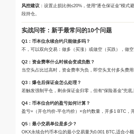
风控建议
：设置止损比例≤20%，使用“逐仓保证金”模
段持仓。
实战问答：新手最常问的10个问题
Q1：币本位永续合约只能做多吗？
不，可以双向交易：做多（买涨）或做空（买跌），做空
Q2：资金费率什么时候会变成负数？
当空头占比过高时，资金费率为负，即空头支付多头费用
Q3：爆仓后保证金怎么处理？
若触发强制平仓，剩余保证金归零，但有“保险基金”兜底
Q4：币本位合约的盈亏如何计算？
盈亏=（开仓均价-平仓均价）×合约数量，开多1 BTC，开仓价
Q5：最小交易单位是多少？
OKX永续合约币本位的最小交易量为0.001 BTC,适合小