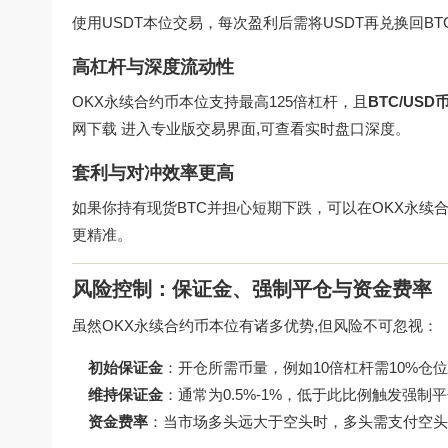
使用USDT本位交易，每次盈利后需将USDT再兑换回B
高杠杆与深度流动性
OKX永续合约币本位支持最高125倍杠杆，且
BTC/U
网下载
进入专业版交易界面,可查看实时盘口深度。
套利与对冲效率更高
如果你持有现货BTC并担心短期下跌，可以在OKX永续
更精准。
风险控制：保证金、强制平仓与资金费率
虽然OKX永续合约币本位有诸多优势,但风险不可忽视：
初始保证金
：开仓所需币量，例如10倍杠杆需10%仓
维持保证金
：通常为0.5%-1%，低于此比例触发强制
资金费率
：当市场多头远大于空头时，多头需支付空头资金