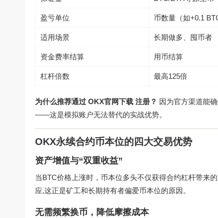
盈亏单位
币数量（如+0.1 BT
适用场景
长期做多、囤币者
资金费率结算
用币结算
杠杆倍数
最高125倍
为什么推荐通过
OKX官网下载
注册？
因为官方渠道能确
——这是模拟账户无法替代的实战优势。
OKX永续合约币本位的四大交易优势
资产增值与“双重收益”
当BTC价格上涨时，币本位多头不仅获得合约杠杆带来的
应,这正是矿工和长期持有者偏爱币本位的原因。
无需频繁换币，降低摩擦成本