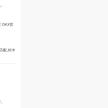
略。
过
OKX官
匹配,对冲
算。