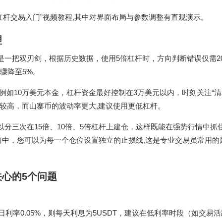
杠杆交易入门”视频教程,其中对界面布局与参数调整有直观演示。
理
是一把双刃剑，根据历史数据，使用5倍杠杆时，方向判断错误仅需2
骤降至5%。
例如10万美元本金，杠杆资金最好控制在3万美元以内，时刻关注“清
对较高，而山寨币的波动率更大,建议使用更低杠杆。
以分三次在15倍、10倍、5倍杠杆上建仓，这样既能在强势行情中抓
易界面中，您可以为每一个仓位设置独立的止损线,这是专业交易员常用的
心的5个问题
日利率0.05%，则每天利息为5USDT，建议在低利率时段（如交易