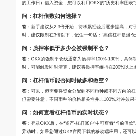
的工作日）借入资金，您可以利用OKX的“历史利率图表
问：杠杆倍数如何选择？
答
：新手建议从2-3倍开始，待积累经验后逐步提高，对
时，建议限制在3倍以下，记住一句话：“高倍杠杆是爆仓
问：质押率低于多少会被强制平仓？
答
：OKX的强制平仓线通常为质押率100%-130%，具
时，可能触发即时清算，建议将质押率维持在200%以上
问：杠杆借币能否同时做多和做空？
答
：可以，但需要将资金分配到不同币种或不同方向的杠杆
但需要注意，不同币种的价格相关性并非100%,对冲效果
问：如何查看杠杆借币的实时状态？
答
：登录OKX后，在“资产-杠杆账户”中可查看“当前借
异动时，如果您通过
OKX官网下载
的移动端应用，还可以