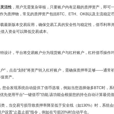
与
灵活性
，用户无需复杂审核，只要账户内有足额的质押资产，即可
为质押物，常见的质押资产包括BTC、ETH、OKB以及主流稳定
下载
最新版本交易应用，确保交易工具的安全性与稳定性，借币利率
段借入资金可以降低交易成本。
独特设计，平台将交易账户分为现货账户与杠杆账户，杠杆借币操作
杆账户”，点击“划转”将资产转入杠杆账户，需确保质押率足够——通常
T等值资产。
数，您会发现系统自动提供了借币选项，例如当您选择做多BTC时，系
建议优先使用平台“一键借币”功能,该功能会根据您的持仓自动计算最优
”两类，当交易亏损导致质押率降至低于安全线（如130%）时，系统会
户设置“止盈止损”指令，例如在亏损20%时自动平仓。