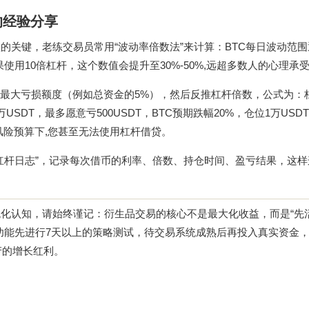
的经验分享
的关键，老练交易员常用“波动率倍数法”来计算：BTC每日波动范围
如果使用10倍杠杆，这个数值会提升至30%-50%,远超多数人的心理承
最大亏损额度（例如总资金的5%），然后反推杠杆倍数，公式为：
SDT，最多愿意亏500USDT，BTC预期跌幅20%，仓位1万USD
在这个风险预算下,您甚至无法使用杠杆借贷。
杠杆日志”，记录每次借币的利率、倍数、持仓时间、盈亏结果，这样
统化认知，请始终谨记：衍生品交易的核心不是最大化收益，而是“先
功能先进行7天以上的策略测试，待交易系统成熟后再投入真实资金
产的增长红利。