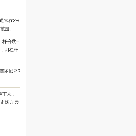
通常在3%
受范围。
杠杆倍数=
T，则杠杆
连续记录3
活下来，
，市场永远