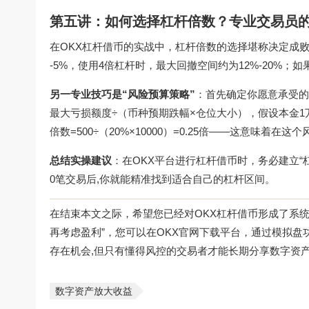
第五讲：如何选择杠杆倍数？专业交易员
在OKX杠杆借币的实战中，杠杆倍数的选择堪称决定成败
-5%，使用4倍杠杆时，最大回撤空间约为12%-20%；
另一专业技巧是“风险预算策略”
：首先确定你愿意承受的
最大亏损额度÷（币种预期跌幅×仓位大小），假设本金1万U
倍数=500÷（20%×10000）=0.25倍——这意味着
总结实操建议
：在OKX平台进行杠杆借币时，务必建立“
0笔交易后,你就能精准找到适合自己的杠杆区间。
在结束本文之际，希望您已经对OKX杠杆借币形成了系
再考虑盈利”，您可以在
OKX官网下载
平台，通过模拟盘
存在机会,但只有懂得风控的交易者才能长期分享数字资
数字资产放大收益