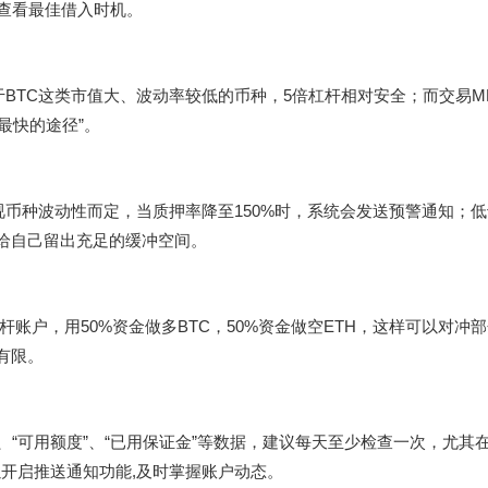
”查看最佳借入时机。
于BTC这类市值大、波动率较低的币种，5倍杠杆相对安全；而交易M
最快的途径”。
体视币种波动性而定，当质押率降至150%时，系统会发送预警通知；低于
,给自己留出充足的缓冲空间。
账户，用50%资金做多BTC，50%资金做空ETH，这样可以对冲
有限。
款”、“可用额度”、“已用保证金”等数据，建议每天至少检查一次，尤其
开启推送通知功能,及时掌握账户动态。