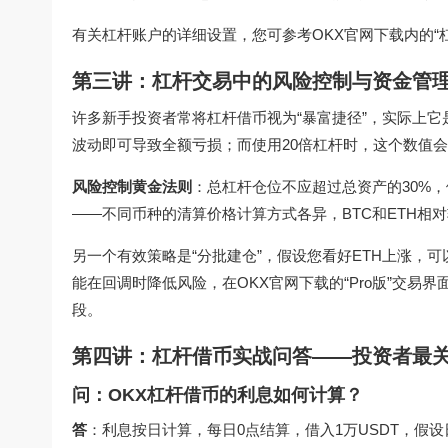
有关杠杆账户的详细设置，您可参考
OKX官网下载
内的“
第三讲：杠杆交易中的风险控制与资金管
许多新手投资者常将杠杆借币视为“暴富捷径”，实际上它
波动即可导致全额亏损；而使用20倍杠杆时，这个数值会
风险控制黄金法则
：总杠杆仓位不应超过总资产的30%，
——不同币种的清算价格计算方式各异，BTC和ETH相
另一个有效策略是“分批建仓”，假设您看好ETH上涨，可
能在回调时降低风险，在
OKX官网下载
的“Pro版”交
段。
第四讲：杠杆借币实战问答——投资者最关
问：OKX杠杆借币的利息如何计算？
答
：利息按日计算，每日0点结算，借入1万USDT，假设