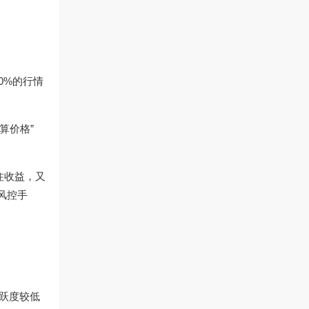
0%的行情
算价格”
住收益，又
风控手
活跃度较低