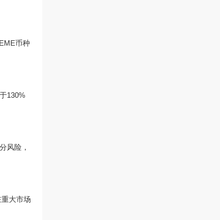
EME币种
130%
部分风险，
在重大市场