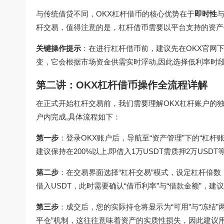
与传统借贷不同，OKX杠杆借币的核心优势在于
即时性
杆交易，值得注意的是，杠杆借币需要以平台支持的资产作
关键操作提示
：在进行杠杆借币前，建议先在
OKX官网
变，它会根据市场资金供需实时浮动,因此选择低利率时
第二讲：OKX杠杆借币操作全流程详解
在正式开始杠杆交易前，我们需要理解OKX杠杆账户的
户内完成,具体流程如下：
第一步
：登录OKX账户后，导航至“资产管理”下的“杠
建议保持在200%以上,即借入1万USDT需质押2万USD
第二步
：在交易界面选择“杠杆交易”模式，设定杠杆倍
借入USDT，此时需要确认“借币利率”与“借款金额”，
第三步
：成交后，您的实际持仓将显示为“可用”与“冻结
平仓”机制，这往往意味着资产的实质性损失，因此建议用