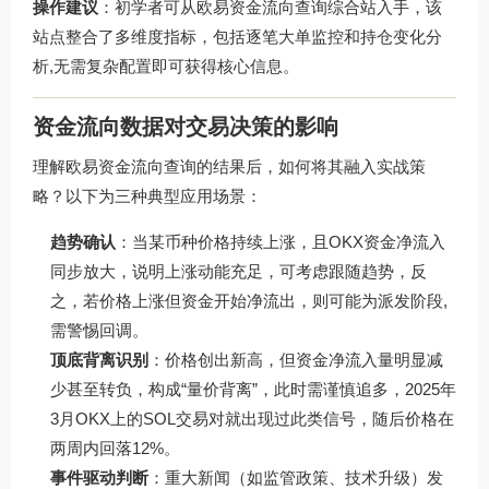
操作建议
：初学者可从
欧易资金流向查询综合站
入手，该
站点整合了多维度指标，包括逐笔大单监控和持仓变化分
析,无需复杂配置即可获得核心信息。
资金流向数据对交易决策的影响
理解欧易资金流向查询的结果后，如何将其融入实战策
略？以下为三种典型应用场景：
趋势确认
：当某币种价格持续上涨，且OKX资金净流入
同步放大，说明上涨动能充足，可考虑跟随趋势，反
之，若价格上涨但资金开始净流出，则可能为派发阶段,
需警惕回调。
顶底背离识别
：价格创出新高，但资金净流入量明显减
少甚至转负，构成“量价背离”，此时需谨慎追多，2025年
3月OKX上的SOL交易对就出现过此类信号，随后价格在
两周内回落12%。
事件驱动判断
：重大新闻（如监管政策、技术升级）发