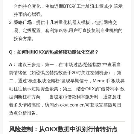
合约持仓变化，例如近期BTC矿工地址流出量减少,暗示
持币信心增强。
策略广场
：提供十几种量化机器人模板，包括网格交
易、定投配置、套利策略等,用户可直接复制专业机构的
投资方案。
Q：如何利用OKX的热点解读功能优化交易？
A：
建议三步走：第一，在“市场过热/恐慌指数”中查看当
前情绪值（如恐惧贪婪指数低于20时关注左侧机会）；第
二，通过“概念板块涨幅榜”发现早期信号，Meme币”板块异
动往往预示短期资金聚集；第三，结合OKX的“借贷利率”数
据判断杠杆方向——当稳定币借款利率飙升时，通常意味
着多头情绪高涨，访问
zh-okvt.com.cn/
可获取完整版每日
热点分析报告。
风险控制：从OKX数据中识别行情转折点