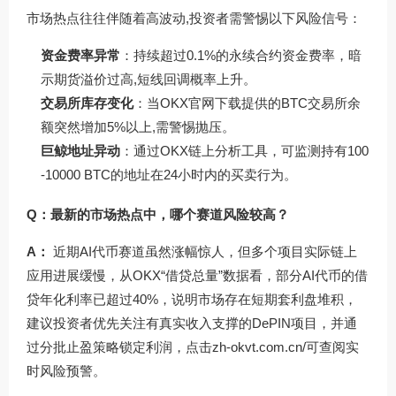
市场热点往往伴随着高波动,投资者需警惕以下风险信号：
资金费率异常
：持续超过0.1%的永续合约资金费率，暗
示期货溢价过高,短线回调概率上升。
交易所库存变化
：当
OKX官网下载
提供的BTC交易所余
额突然增加5%以上,需警惕抛压。
巨鲸地址异动
：通过OKX链上分析工具，可监测持有100
-10000 BTC的地址在24小时内的买卖行为。
Q：最新的市场热点中，哪个赛道风险较高？
A：
近期AI代币赛道虽然涨幅惊人，但多个项目实际链上
应用进展缓慢，从OKX“借贷总量”数据看，部分AI代币的借
贷年化利率已超过40%，说明市场存在短期套利盘堆积，
建议投资者优先关注有真实收入支撑的DePIN项目，并通
过分批止盈策略锁定利润，点击
zh-okvt.com.cn/
可查阅实
时风险预警。