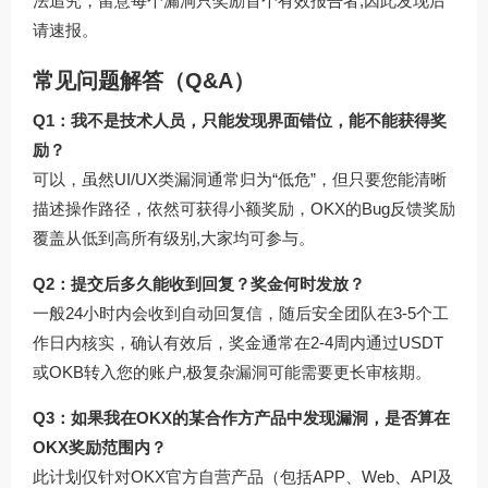
法追究，留意每个漏洞只奖励首个有效报告者,因此发现后
请速报。
常见问题解答（Q&A）
Q1：我不是技术人员，只能发现界面错位，能不能获得奖
励？
可以，虽然UI/UX类漏洞通常归为“低危”，但只要您能清晰
描述操作路径，依然可获得小额奖励，OKX的Bug反馈奖励
覆盖从低到高所有级别,大家均可参与。
Q2：提交后多久能收到回复？奖金何时发放？
一般24小时内会收到自动回复信，随后安全团队在3-5个工
作日内核实，确认有效后，奖金通常在2-4周内通过USDT
或OKB转入您的账户,极复杂漏洞可能需要更长审核期。
Q3：如果我在OKX的某合作方产品中发现漏洞，是否算在
OKX奖励范围内？
此计划仅针对OKX官方自营产品（包括APP、Web、API及