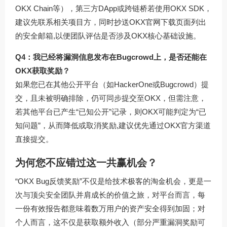
OKX Chain等），第三方DApp或跨链桥若使用OKX SDK，
建议先联系相关项目方，同时抄送
OKX官网下载
页面列出
的安全邮箱,以便团队评估是否涉及OKX核心基础设施。
Q4：我已经将漏洞信息发布在Bugcrowd上，是否还能在
OKX获取奖励？
如果您已在其他公开平台（如HackerOne或Bugcrowd）提
交，且未被明确排除，仍可同步提交至OKX，但需注意，
若其他平台已产生“已知公开”记录，则OKX可能判定为“已
知问题”，从而降低或取消奖励,建议优先通过OKX官方渠道
直接提交。
为何您不应错过这一共赢机会？
“OKX Bug反馈奖励”不仅是给技术极客的淘金机会，更是一
次与顶尖安全团队并肩成长的价值之旅，对平台而言，每
一份有效报告都意味着数万用户的资产安全得到加固；对
个人而言，这不仅是获取额外收入（部分严重漏洞奖励可