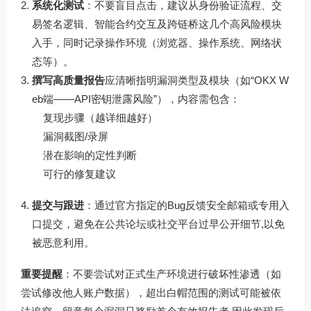
系统化测试
：不要盲目点击，建议从身份验证流程、交
易签名逻辑、智能合约交互及跨链桥这几个高风险模块
入手，同时记录操作环境（浏览器、操作系统、网络状
态等）。
撰写高质量报告
应清晰指明漏洞类型及模块（如“OKX W
eb端——API密钥泄露风险”），内容需包含：
复现步骤（越详细越好）
漏洞截图/录屏
潜在影响的定性判断
可行的修复建议
提交与跟进
：通过官方指定的Bug反馈安全邮箱或专用入
口提交，避免在公共论坛或社交平台过早公开细节,以免
被恶意利用。
重要提醒
：不要尝试对正式生产环境进行破坏性渗透（如
尝试修改他人账户数据），超出白帽范围的测试可能被依