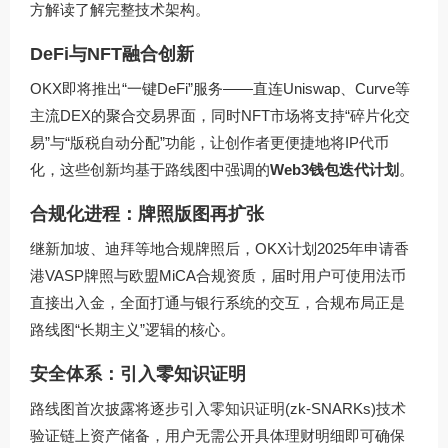
方解读
了解完整技术架构。
DeFi与NFT融合创新
OKX即将推出“一键DeFi”服务——直连Uniswap、Curve等
主流DEX的聚合交易界面，同时NFT市场将支持“碎片化交
易”与“版税自动分配”功能，让创作者更便捷地将IP代币
化，这些创新均基于路线图中强调的
Web3钱包迭代计划
。
合规化进程：牌照版图再扩张
继新加坡、迪拜等地合规牌照后，OKX计划2025年申请香
港VASP牌照与欧盟MiCA合规资质，届时用户可使用法币
直接出入金，全面打通与银行系统的交互，合规布局正是
路线图“长期主义”逻辑的核心。
安全体系：引入零知识证明
路线图首次披露将逐步引入零知识证明(zk-SNARKs)技术
验证链上资产储备，用户无需公开具体理财明细即可确保