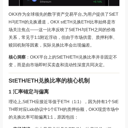
OKX作为全球领先的数字资产交易平台,为用户提供了StET
H与ETH的兑换通道，OKX stETH兑换ETH比率始终是市
场关注焦点——这一比率反映了StETH与ETH之间的价格
关系，常见于1:1附近浮动，但由于市场供需、质押利率、
赎回机制等因素，实际兑换比率会出现偏差。
核心洞察
：OKX平台上的StETH/ETH兑换比率并非固定不
变，而是由市场即时买卖盘和流动性深度共同决定。
StETH/ETH兑换比率的核心机制
1 汇率锚定与偏离
理论上,StETH应接近等值于ETH（1:1），因为持有1个StE
TH即对应Lido协议中1个ETH的质押份额，OKX现货市场中
的兑换比率可能偏离1:1，原因包括：