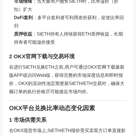
市场情绪
：当大量用户抛售StETH时，比率溢价（折
扣）扩大
DeFi套利
：多平台套利者可利用差价获利，促使比率回
归
质押收益
：StETH持有人持续获得ETH质押收益，长期
持有者可能溢价接受
2 OKX官网下载与交易环境
在进行StETH兑换ETH之前,用户可通过
OKX官网下载
最新
版APP或访问Web端，获得完整的市场深度信息和即时报
价，OKX的流动性池定期更新StETH/ETH交易对，确保大
额订单的执行价格尽可能接近市场均价。
OKX平台兑换比率动态变化因素
1 市场供需关系
在OKX现货市场上,StETH/ETH报价受买卖双方订单直接影