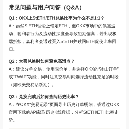
常见问题与用户问答（Q&A）
Q1：OKX上StETH/ETH兑换比率为什么不是1:1？
A：虽然StETH理论上锚定ETH，但OKX市场中的供需波
动、套利者行为及流动性深度会导致短期偏离，若出现极
端折扣，套利者会通过买入StETH并赎回ETH促使比率回
归。
Q2：大额兑换时如何避免高滑点？
A：建议分单交易，使用限价单，并选择OKX的“冰山订单”
或“TWAP”功能，同时注意交易时间选择流动性充足的时段
（如欧美交易活跃期）。
Q3：兑换完成后如何查阅历史比率？
A：在OKX“交易记录”页面导出历史订单明细，或通过
OKX
官网下载
的API获取历史K线数据，分析StETH/ETH比率走
势。