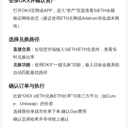
登录OKX并确认资产
打开
OKX官网
或APP，进入“资产”页面查看StETH余额
验证网络状态（建议使用ETH主网或Arbitrum等低成本网
络）
选择兑换路径
直接交易
：在现货市场输入StETH/ETH交易对，查看实
时兑换比率
兑换功能
：使用OKX“一键兑换”功能，输入目标金额系统
自动匹配最优路径
确认订单与执行
比较“OKX stETH兑换ETH比率”与第三方平台（如Curv
e、Uniswap）的价差
选择限价单或市价单下单,确认Gas费用
确认交易哈希并等待链上确认