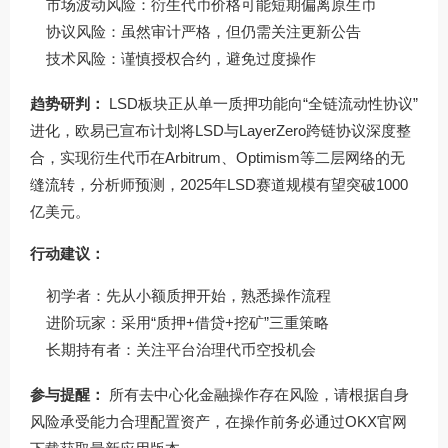
市场波动风险：衍生代币价格可能短期偏离原生币
协议风险：虽然审计严格，但仍需关注更新公告
技术风险：谨慎授权合约，避免过度操作
趋势研判：
LSD板块正从单一质押功能向“全链流动性协议”
进化，欧易已宣布计划将LSD与LayerZero跨链协议深度整
合，实现衍生代币在Arbitrum、Optimism等二层网络的无
缝流转，分析师预测，2025年LSD赛道规模有望突破1000
亿美元。
行动建议：
初学者：先从小额质押开始，熟悉操作流程
进阶玩家：采用“质押+借贷+挖矿”三重策略
长期持有者：关注平台治理代币空投机会
参与提醒：
所有去中心化金融操作存在风险，请根据自身
风险承受能力合理配置资产，在操作前务必通过
OKX官网