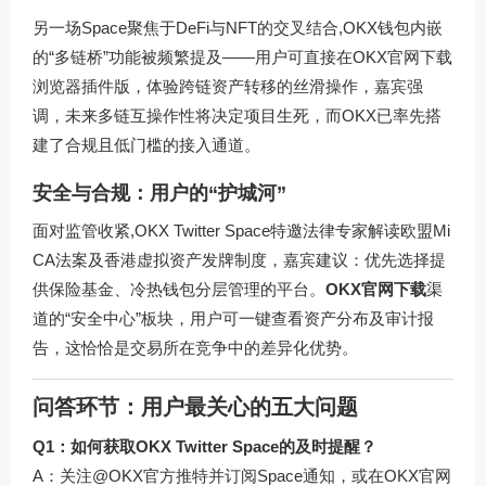
另一场Space聚焦于DeFi与NFT的交叉结合,OKX钱包内嵌
的“多链桥”功能被频繁提及——用户可直接在
OKX官网下载
浏览器插件版，体验跨链资产转移的丝滑操作，嘉宾强
调，未来多链互操作性将决定项目生死，而OKX已率先搭
建了合规且低门槛的接入通道。
安全与合规：用户的“护城河”
面对监管收紧,OKX Twitter Space特邀法律专家解读欧盟Mi
CA法案及香港虚拟资产发牌制度，嘉宾建议：优先选择提
供保险基金、冷热钱包分层管理的平台。
OKX官网下载
渠
道的“安全中心”板块，用户可一键查看资产分布及审计报
告，这恰恰是交易所在竞争中的差异化优势。
问答环节：用户最关心的五大问题
Q1：如何获取OKX Twitter Space的及时提醒？
A：关注@OKX官方推特并订阅Space通知，或在
OKX官网