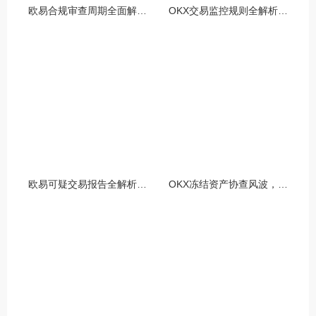
欧易合规审查周期全面解析，OKX资讯深度解读与用户答疑
OKX交易监控规则全解析，如何保障数字资产安全与合规交易
欧易可疑交易报告全解析，从识别到应对的终极指南
OKX冻结资产协查风波，合规与用户权益的平衡之道