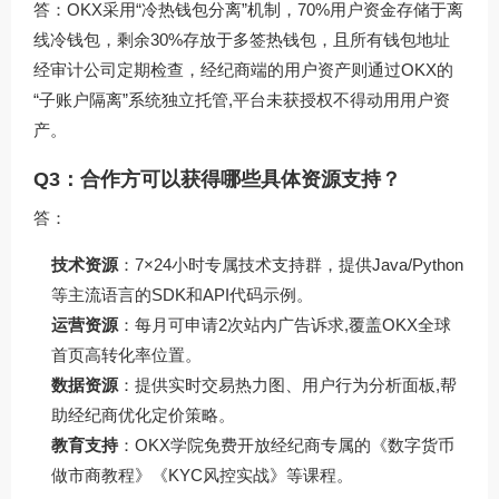
答：OKX采用“冷热钱包分离”机制，70%用户资金存储于离
线冷钱包，剩余30%存放于多签热钱包，且所有钱包地址
经审计公司定期检查，经纪商端的用户资产则通过OKX的
“子账户隔离”系统独立托管,平台未获授权不得动用用户资
产。
Q3：合作方可以获得哪些具体资源支持？
答：
技术资源
：7×24小时专属技术支持群，提供Java/Python
等主流语言的SDK和API代码示例。
运营资源
：每月可申请2次站内广告诉求,覆盖OKX全球
首页高转化率位置。
数据资源
：提供实时交易热力图、用户行为分析面板,帮
助经纪商优化定价策略。
教育支持
：OKX学院免费开放经纪商专属的《数字货币
做市商教程》《KYC风控实战》等课程。