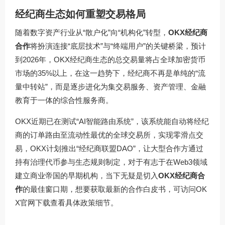
经纪商生态如何重塑交易格局
随着数字资产行业从“散户化”向“机构化”转型，
OKX经纪商
合作
将扮演连接“底层技术”与“终端用户”的关键桥梁，预计
到2026年，OKX经纪商生态的总交易量将占全球加密货币
市场的35%以上，在这一趋势下，经纪商不再是单纯的“流
量中转站”，而是逐步进化为集交易服务、资产管理、金融
教育于一体的综合性服务商。
OKX近期已在测试“AI智能路由系统”，该系统能自动将经纪
商的订单路由至流动性最优的全球交易所，实现零滑点交
易，OKX计划推出“经纪商联盟DAO”，让大型合作方通过
持有治理代币参与生态规则制定，对于有志于在Web3领域
建立商业帝国的早期机构，当下无疑是切入
OKX经纪商合
作
的最佳窗口期，想要获取最新的合作白皮书，可访问
OK
X官网下载
查看具体政策细节。