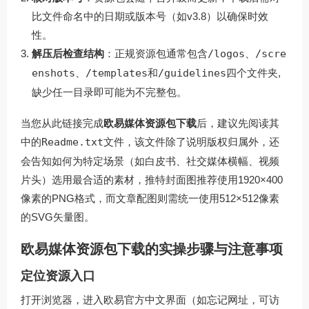
比文件命名中的日期或版本号（如v3.8）以确保时效
性。
解压后检查结构
：正规资源包通常包含
/logos
、
/scre
enshots
、
/templates
和
/guidelines
四个文件夹,
缺少任一目录即可能为不完整包。
当您从
此链接
完成
欧易媒体资源包下载
后，建议先阅读其
中的
Readme.txt
文件，该文件除了说明版权归属外，还
会告知如何为特定场景（如白皮书、社交媒体横幅、视频
片头）选用最合适的素材，推特封面图推荐使用1920×400
像素的PNG格式，而文章配图则需统一使用512×512像素
的SVG矢量图。
欧易媒体资源包下载的实操步骤与注意事项
定位资源入口
打开浏览器，进入欧易官方中文界面（如忘记网址，可访