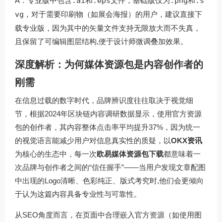
A：专业版中包含
.ai
和
.eps
文件，基础版仅为
.png
和
.s
vg
，对于需要印刷物（如展会海报）的用户，建议直接下
载专业版，因为其中的矢量文件支持无限放大而不失真，
且保留了可编辑图层结构,便于设计师微调叠加效果。
深度解析：为何媒体资源包是内容创作者的
刚需
在信息过载的数字时代，品牌辨识度往往取决于视觉细
节，根据2024年区块链内容调研数据显示，使用官方资源
包的创作者，其内容整体点击率平均提升37%，因为统一
的视觉语言能减少用户对信息真实性的质疑，以
OKX资讯
为核心的生态中，每一次
欧易媒体资源包下载
都意味着一
次品牌与创作者之间的“信任握手”——当用户发现文章配图
中出现的Logo清晰、色彩纯正、版式考究时,他们会更倾向
于认为这篇内容具备专业性与可靠性。
从SEO角度而言，在页面中合理嵌入官方资源（如使用图