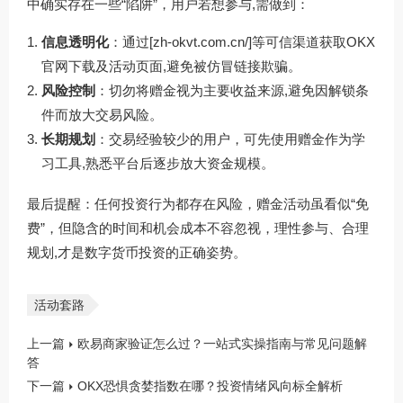
中确实存在一些“陷阱”，用户若想参与,需做到：
信息透明化
：通过[zh-okvt.com.cn/]等可信渠道获取OKX
官网下载及活动页面,避免被仿冒链接欺骗。
风险控制
：切勿将赠金视为主要收益来源,避免因解锁条
件而放大交易风险。
长期规划
：交易经验较少的用户，可先使用赠金作为学
习工具,熟悉平台后逐步放大资金规模。
最后提醒：任何投资行为都存在风险，赠金活动虽看似“免
费”，但隐含的时间和机会成本不容忽视，理性参与、合理
规划,才是数字货币投资的正确姿势。
活动套路
上一篇
欧易商家验证怎么过？一站式实操指南与常见问题解
答
下一篇
OKX恐惧贪婪指数在哪？投资情绪风向标全解析