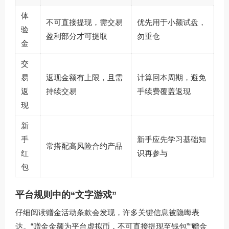
体
不可直接提现，需交易
优先用于小额试盘，
验
盈利部分才可提取
勿重仓
金
交
易
返现金额有上限，且需
计算回本周期，避免
返
持续交易
手续费覆盖返现
现
新
手
新手应先学习基础知
常搭配高风险合约产品
红
识再参与
包
平台规则中的“文字游戏”
仔细阅读赠金活动条款会发现，许多关键信息被隐晦表
达。“赠金金额为平台虚拟币，不可直接提现至钱包”“赠金