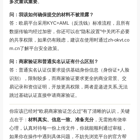
多次重试重要
。
问：我该如何确保提交的材料不被泄露？
答：欧易平台采用KYC+AML（反洗钱）标准流程，且所有
数据传输均经过加密，你还可以在“隐私设置”中关闭不必要
的共享权限，如果仍有顾虑，建议在使用时通过
zh-okvt.co
m.cn
了解平台安全政策。
问：商家验证和普通实名认证有什么区别？
答：普通实名认证仅要求提供基础身份信息（身份证+人脸
识别），限制较多，而商家验证要求更全的商业背景、交
易记录和资信证明，开放更高权限，两者是递进关系,无法
跳过基础认证直接申请商家验证。
你应该已经对“欧易商家验证怎么过”有了清晰的认识，关键
点在于：
材料真实、信息一致、准备充分
，无需抱有侥幸
心理，认真对待每一份上传文件，你就能顺利通过审核，
如果你在操作中遇到具体问题，不妨先浏览平台的官方帮