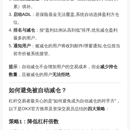
累）填补。
启动ADL
：若保险基金无法覆盖,系统自动选择盈利方仓
位。
排名与减仓
：按“盈利比例从高到低”排序,优先减仓盈利
最多的用户。
通知用户
：被减仓的用户将收到邮件/弹窗通知,仓位按当
前市价被系统接管。
提示
：自动减仓不会增加用户的交易成本，但会
减少持仓
数量
，且被减仓的用户
无法拒绝
。
如何避免被自动减仓？
杠杆交易者最关心的是“如何避免成为自动减仓的对手方”，
以下是OKX官方推荐及资深交易员总结的
四大策略
：
策略1：降低杠杆倍数