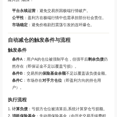
平台永续运营
：避免交易所因极端行情破产。
公平性
：盈利方在极端行情中也需承担部分社会责任。
市场稳定
：避免价格剧烈震荡引发的连环爆仓。
自动减仓的触发条件与流程
触发条件
条件A
：用户A的仓位被强制平仓，但强平后
剩余负债
仍
然存在（即保证金不足以覆盖亏损）。
条件B
：交易所的
保险基金余额
不足以覆盖该负债金额。
条件C
：市场存在
对手方仓位
（即盈利方向的持仓用
户）。
执行流程
计算负债
：亏损方仓位被清算后,系统计算穿仓亏损额。
消耗保险基金
：先动用保险基金（由历史交易手续费积