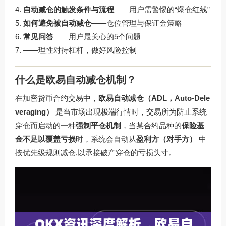
自动减仓的触发条件与流程
——用户需警惕的“爆仓红线”
如何避免被自动减仓
——仓位管理与保证金策略
常见问答
——用户最关心的5个问题
——理性对待杠杆，做好风险控制
什么是欧易自动减仓机制？
在加密货币合约交易中，
欧易自动减仓（ADL，Auto-Dele
veraging）
是当市场出现极端行情时，交易所为防止系统
穿仓而启动的一种
强制平仓机制
，当某合约品种的
保险基
金不足以覆盖亏损
时，系统会自动从
盈利方（对手方）
中
按优先级规则减仓,以承接破产穿仓的亏损头寸。