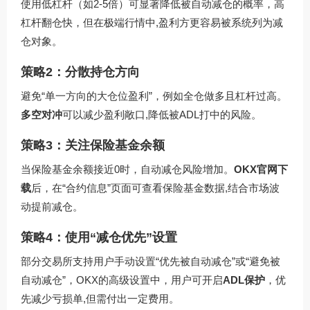
使用低杠杆（如2-5倍）可显著降低被自动减仓的概率，高
杠杆翻仓快，但在极端行情中,盈利方更容易被系统列为减
仓对象。
策略2：分散持仓方向
避免“单一方向的大仓位盈利”，例如全仓做多且杠杆过高。
多空对冲
可以减少盈利敞口,降低被ADL打中的风险。
策略3：关注保险基金余额
当保险基金余额接近0时，自动减仓风险增加。
OKX官网下
载
后，在“合约信息”页面可查看保险基金数据,结合市场波
动提前减仓。
策略4：使用“减仓优先”设置
部分交易所支持用户手动设置“优先被自动减仓”或“避免被
自动减仓”，OKX的高级设置中，用户可开启
ADL保护
，优
先减少亏损单,但需付出一定费用。