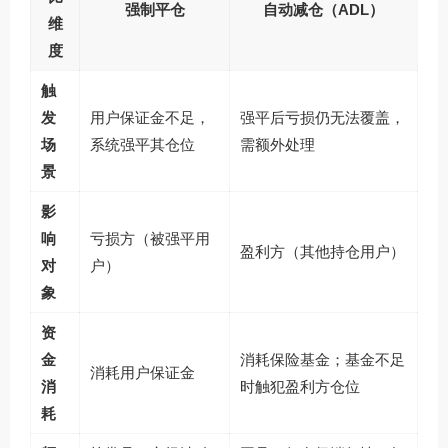
强制平仓
自动减仓（ADL）
维
度
触
发
用户保证金不足，
强平后亏损仍无法覆盖，
场
系统强平其仓位
需额外处理
景
影
响
亏损方（被强平用
盈利方（其他持仓用户）
对
户）
象
资
金
消耗保险基金；基金不足
消耗用户保证金
消
时触犯盈利方仓位
耗