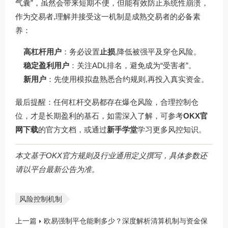
气囊”，虽然会带来短期不便，但能有效防止系统性崩溃，
作为交易者,理解并接受这一机制是成熟交易者的必备素
养：
高杠杆用户
：务必设置
止损
,降低被强平及穿仓风险。
稳定盈利用户
：关注ADL排名，避免成为“受害者”。
新用户
：先使用模拟盘熟悉合约规则,再投入真实资金。
最后提醒：任何杠杆交易都存在爆仓风险，合理控制仓
位，才是长期盈利的基石，如需深入了解，可参考
OKX官
网下载
的官方文档，或通过
新手学堂
学习更多风控知识。
本文基于OKX官方规则及行业通用定义撰写，具体参数还
请以平台最新公告为准。
风险控制机制
上一篇
欧易强制平仓能剩多少？深度解析清算机制与资金保