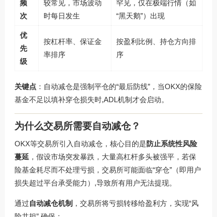
频
较常见，市场波动
罕见，仅在极端行情（如
次
时每日发生
“黑天鹅”）出现
优
按杠杆率、保证金
按盈利比例、持仓方向排
先
率排序
序
级
关键点
：自动减仓是强制平仓的“最后防线”，当OKX的保险
基金不足以填补穿仓损失时,ADL机制才会启动。
为什么交易所需要自动减仓？
OKX等交易所引入自动减仓，核心目的是
防止系统性风险
蔓延
，假设市场突发暴跌，大量高杠杆多头被强平，若保
险基金耗尽而不处理亏损，交易所可能面临“穿仓”（即用户
损失超过平台承受能力）,导致所有用户无法提现。
通过
自动减仓机制
，交易所将亏损转移给盈利方，实现“风
险共担”,确保：