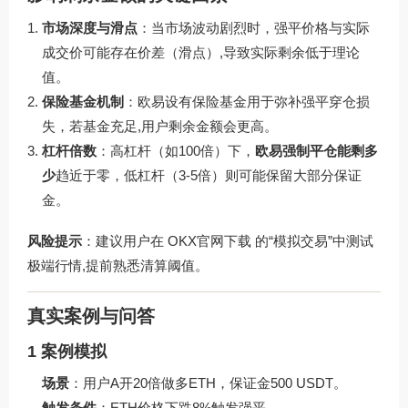
市场深度与滑点
：当市场波动剧烈时，强平价格与实际
成交价可能存在价差（滑点）,导致实际剩余低于理论
值。
保险基金机制
：欧易设有保险基金用于弥补强平穿仓损
失，若基金充足,用户剩余金额会更高。
杠杆倍数
：高杠杆（如100倍）下，
欧易强制平仓能剩多
少
趋近于零，低杠杆（3-5倍）则可能保留大部分保证
金。
风险提示
：建议用户在
OKX官网下载
的“模拟交易”中测试
极端行情,提前熟悉清算阈值。
真实案例与问答
1 案例模拟
场景
：用户A开20倍做多ETH，保证金500 USDT。
触发条件
：ETH价格下跌8%触发强平。