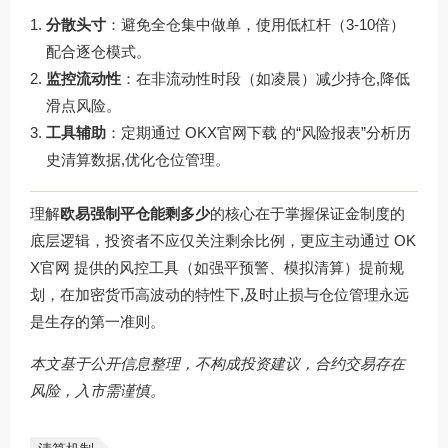
分散头寸
：避免全仓集中做单，使用低杠杆（3-10倍）
配合逐仓模式。
监控流动性
：在非流动性时段（如凌晨）减少持仓,降低
滑点风险。
工具辅助
：定期通过
OKX官网下载
的“风险报表”分析历
史清算数据,优化仓位管理。
理解
欧易强制平仓能剩多少
的核心在于掌握保证金制度的
底层逻辑，投资者不应仅关注剩余比例，更应主动通过
OK
X官网
提供的风控工具（如强平预警、模拟清算）提前规
划，在加密货币高波动的特性下,及时止损与仓位管理永远
是生存的第一准则。
本文基于公开信息整理，不构成投资建议，合约交易存在
风险，入市需谨慎。