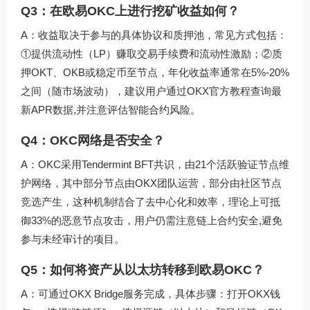
Q3：在欧易OKC上进行挖矿收益如何？
A：收益取决于参与的具体协议和质押池，常见方式包括：
①提供流动性（LP）赚取交易手续费和流动性激励；②质
押OKT、OKB或稳定币至节点，年化收益率通常在5%-20%
之间（随市场波动），建议用户通过
OKX官方教程
查询最
新APR数据,并注意评估智能合约风险。
Q4：OKC网络是否安全？
A：OKC采用Tendermint BFT共识，由21个活跃验证节点维
护网络，其中部分节点由OKX团队运营，部分由社区节点
竞选产生，这种机制结合了去中心化和效率，理论上可抵
御33%的恶意节点攻击，用户仍需注意链上合约安全,避免
参与未经审计的项目。
Q5：如何将资产从以太坊转移到欧易OKC？
A：可通过OKX Bridge服务完成，具体步骤：打开OKX钱