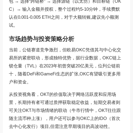
包 → 选择“跨链桥” → 选择源链（以太坊）和目标链（OK
C）→ 输入金额并授权，整个过程约5-10分钟，手续费默
认在0.001-0.005 ETH之间，对于大额转账,建议先小额测
试。
市场趋势与投资策略分析
当前，公链赛道竞争激烈，但欧易OKC凭借其与中心化交
易所的紧密联动，形成独特优势，据行业数据，OKC链上
锁仓量（TVL）在2023年初曾突破20亿美元，位列公链前
十，随着DeFi和GameFi生态的扩张,OKC有望吸引更多用
户和资金。
从投资视角看，OKT的价值取决于网络活跃度和应用场
景，长期持有者可通过质押获取稳定收益，短期交易者则
可关注OKT与市场情绪的联动（牛市行情中，OKT往往跟
随主流币种上涨），用户还可以参与OKC上的IDO（首次
去中心化发行）项目,但需注意早期项目的高波动性。