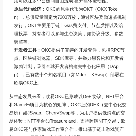
用可以在多个公链间自由流动,提升整体流动性。
原生代币经济
：OKC的原生代币为OKT（OKX Toke
n），总供应量固定为7200万枚，通过区块奖励递减机制
发行，OKT主要用于链上Gas费支付、节点质押以及治
理投票，持有者可以参与生态决策，如协议升级、参数
调整等。
开发者工具
：OKC提供了完善的开发套件，包括RPC节
点、区块链浏览器、SDK库等，并举办黑客松和开发者
激励计划，吸引全球开发者构建去中心化应用（DAp
p），已有数十个知名项目（如Mdex、KSwap）部署在
欧易OKC上。
从生态发展来看，欧易OKC已形成以DeFi协议、NFT平台
和GameFi项目为核心的矩阵，OKC上的DEX（去中心化交
易所）如JSwap、CherrySwap等，为用户提供低滑点的交
易体验；NFT平台如Treasureland，支持跨链NFT交易，欧
易OKC还与多家游戏工作室合作，推出基于链上游戏资产