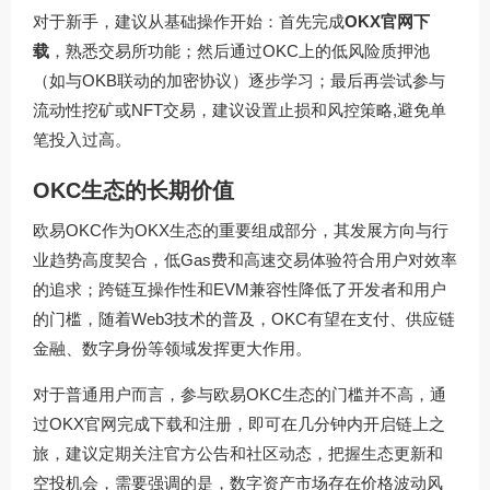
对于新手，建议从基础操作开始：首先完成
OKX官网下
载
，熟悉交易所功能；然后通过OKC上的低风险质押池
（如与OKB联动的加密协议）逐步学习；最后再尝试参与
流动性挖矿或NFT交易，建议设置止损和风控策略,避免单
笔投入过高。
OKC生态的长期价值
欧易OKC作为OKX生态的重要组成部分，其发展方向与行
业趋势高度契合，低Gas费和高速交易体验符合用户对效率
的追求；跨链互操作性和EVM兼容性降低了开发者和用户
的门槛，随着Web3技术的普及，OKC有望在支付、供应链
金融、数字身份等领域发挥更大作用。
对于普通用户而言，参与欧易OKC生态的门槛并不高，通
过
OKX官网
完成下载和注册，即可在几分钟内开启链上之
旅，建议定期关注官方公告和社区动态，把握生态更新和
空投机会，需要强调的是，数字资产市场存在价格波动风