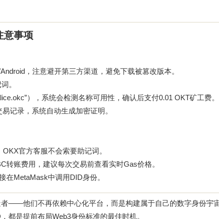
注意事项
S/Android，注意避开第三方渠道，避免下载被篡改版本。
记词。
ice.okc”），系统会检测名称可用性，确认后支付0.01 OKT矿工费。
址的交易记录，系统自动生成加密证明。
，OKX官方客服不会索要助记词。
IBC转账费用，建议每次交易前查看实时Gas价格。
在MetaMask中调用DID身份。
造者——他们不再依赖中心化平台，而是构建属于自己的数字身份宇
ID，都是提前布局Web3身份标准的最佳时机。