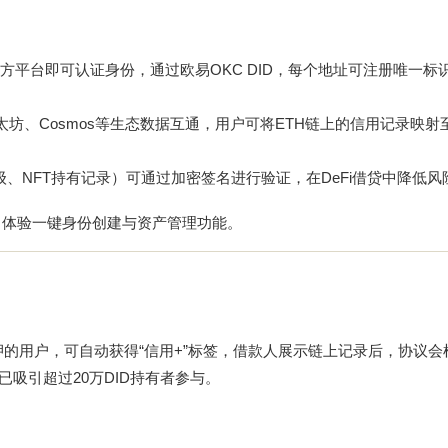
方平台即可认证身份，通过
欧易OKC DID
，每个地址可注册唯一标识
以太坊、Cosmos等生态数据互通，用户可将ETH链上的信用记录映射
级、NFT持有记录）可通过加密签名进行验证，在DeFi借贷中降低风
，体验一键身份创建与资产管理功能。
过质押的用户，可自动获得“信用+”标签，借款人展示链上记录后，协议
已吸引超过20万DID持有者参与。