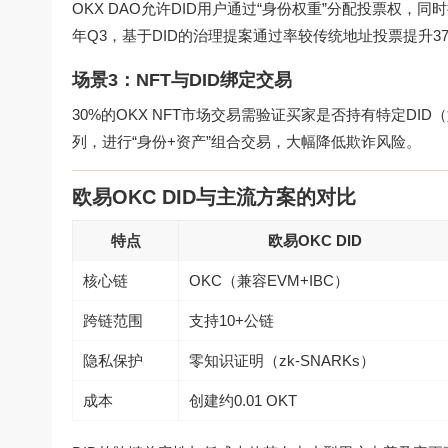
OKX DAO允许DID用户通过“身份权重”分配投票权，同
年Q3，基于DID的治理提案通过率较传统地址投票提升3
场景3：NFT与DID绑定交易
30%的OKX NFT市场交易需验证买家是否持有特定DID
列，进行“身份+资产”组合交易，大幅降低欺诈风险。
欧易OKC DID与主流方案的对比
特点
欧易OKC DID
核心链
OKC（兼容EVM+IBC）
跨链范围
支持10+公链
隐私保护
零知识证明（zk-SNARKs）
成本
创建约0.01 OKT