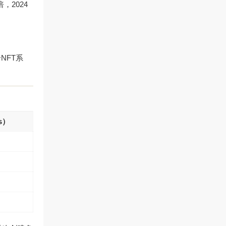
，2024
NFT系
os）
）