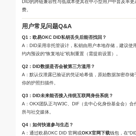
DID的跨链兼容性与低成本使其在中小型用户中普及率更
费。
用户常见问题Q&A
Q1：欧易OKC DID私钥丢失后能否找回？
A：DID采用非托管设计，私钥由用户本地存储，建议使
约内预设的“恢复地址”机制重置（需提前设置）。
Q2：DID数据是否会被第三方滥用？
A：默认仅泄露已验证的凭证哈希值，原始数据加密存储于IPF
你的护照扫描件。
Q3：DID未来能否接入传统互联网身份系统？
A：OKX团队正与W3C、DIF（去中心化身份基金会）合
所与社交媒体。
Q4：如何快速参与生态？
A：通过
欧易OKC DID
官网或
OKX官网下载
钱包，在“D