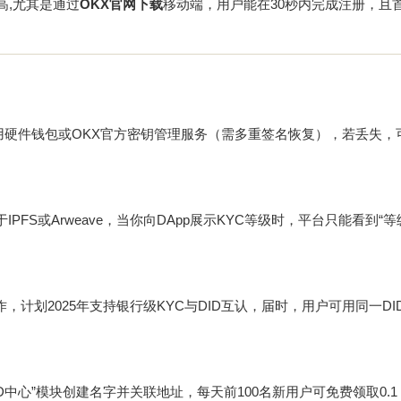
高,尤其是通过
OKX官网下载
移动端，用户能在30秒内完成注册，且
用硬件钱包或OKX官方密钥管理服务（需多重签名恢复），若丢失，
S或Arweave，当你向DApp展示KYC等级时，平台只能看到“等
作，计划2025年支持银行级KYC与DID互认，届时，用户可用同一DI
ID中心”模块创建名字并关联地址，每天前100名新用户可免费领取0.1 