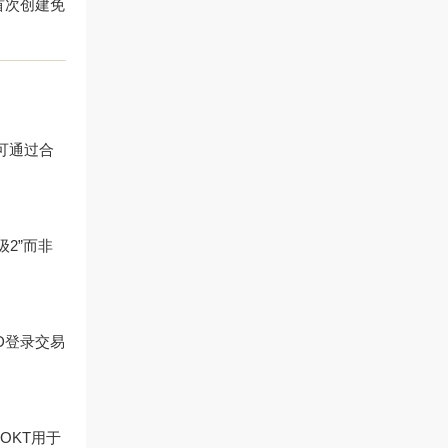
首次创建免
可通过合
级2”而非
D登录交易
OKT用于