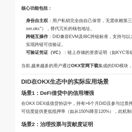
核心功能包括：
身份自主权
：用户私钥完全由自己保管，无需依赖第三
ser.okc”），替代冗长的钱包地址。
跨链互操作
：DID兼容EVM及IBC跨链标准，支持与
实现跨链可信验证。
可验证凭证（VC）
：链上存储的资质证明（如KYC等
当前,越来越多的用户通过
OKX官网下载
集成的DID模块
DID在OKX生态中的实际应用场景
场景1：DeFi借贷中的信用增强
在OKX DEX或借贷协议中，持有>6个月DID且参与
可信度提供更低抵押率（如从150%降至120%），此机制
场景2：治理投票与贡献度证明