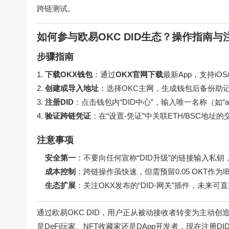
跨链测试。
如何参与欧易OKC DID生态？操作指南与
步骤指南
下载OKX钱包
：通过
OKX官网下载
最新App，支持iO
创建或导入地址
：选择OKC主网，生成钱包后备份助
注册DID
：点击钱包内“DID中心”，输入唯一名称（如“al
验证跨链凭证
：在“设置-凭证”中关联ETH/BSC地
注意事项
安全第一
：不要向任何宣称“DID升级”的链接输入私钥
成本控制
：跨链操作虽快速，但需预留0.05 OKT作为
生态扩展
：关注OKX发布的“DID-网关”插件，未来可直接
通过
欧易OKC DID
，用户正从被动接收者转变为主动创
是DeFi玩家、NFT收藏家还是DApp开发者，现在注册D