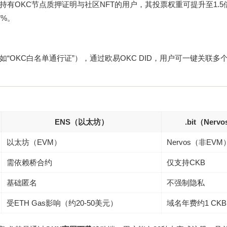
时持有OKC节点质押证明与社区NFT的用户，其投票权重可提升至1.5倍
7%。
（如“OKC白名单通行证”），通过
欧易OKC DID
，用户可一键关联多个
ENS（以太坊）
.bit（Nerv
以太坊（EVM）
Nervos（非EVM
需依赖桥合约
仅支持CKB
基础匿名
不强制隐私
受ETH Gas影响（约20-50美元）
域名年费约1 CKB