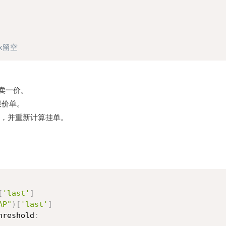
px留空
一卖一价。
限价单。
，并重新计算挂单。
[
'last'
]
AP"
)
[
'last'
]
hreshold
: