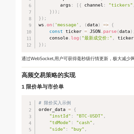
        args
:
[
{
 channel
:
"tickers"
}
)
)
;
}
)
;
ws
.
on
(
'message'
,
(
data
)
=
>
{
const
 ticker 
=
 JSON
.
parse
(
data
)
    console
.
log
(
"最新成交价:"
,
 ticker
}
)
;
通过WebSocket,用户可获得毫秒级行情更新，极大减
高频交易策略的实现
1 限价单与市价单
# 限价买入示例
order_data 
=
{
"instId"
:
"BTC-USDT"
,
"tdMode"
:
"cash"
,
"side"
:
"buy"
,