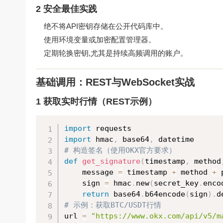
2 安全最佳实践
绝不将API密钥存储在公开代码库中。
使用环境变量或加密配置管理器。
定期轮换密钥,尤其是持续高频调用的账户。
基础调用：REST与WebSocket实战
1 获取实时行情（REST示例）
import
import
 hmac
,
 base64
,
# 构造签名（使用OKX官方要求）
def
get_signature
(
timestamp
,
 method
    message 
=
 timestamp 
+
 method 
+
 
    sign 
=
 hmac
.
new
(
secret_key
.
enco
return
 base64
.
b64encode
(
sign
)
.
d
# 示例：获取BTC/USDT行情
url 
=
"https://www.okx.com/api/v5/m