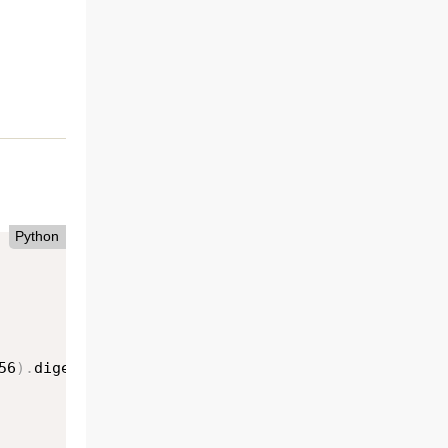
Python
56
)
.
digest
(
)