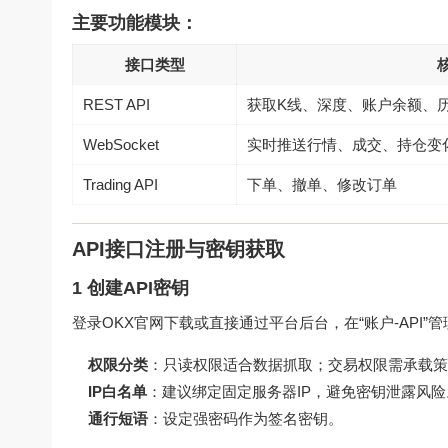
主要功能模块：
接口类型
REST API
获取K线、深度、账户余额、
WebSocket
实时推送行情、成交、持仓变
Trading API
下单、撤单、修改订单
API接口注册与密钥获取
1 创建API密钥
登录
OKX官网下载
或直接通过平台后台，在“账户-API
权限分类
：只读权限适合数据抓取；交易权限需承载策
IP白名单
：建议绑定固定服务器IP，避免密钥泄露风险
通行短语
：设定强密码作为签名密钥。