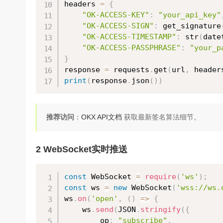
headers 
=
{
"OK-ACCESS-KEY"
:
"your_api_key"
"OK-ACCESS-SIGN"
:
 get_signature
"OK-ACCESS-TIMESTAMP"
:
 str
(
date
"OK-ACCESS-PASSPHRASE"
:
"your_p
}
response 
=
 requests
.
get
(
url
,
 header
print
(
response
.
json
(
)
)
推荐访问
：
OKX API文档
获取最新签名算法细节。
2 WebSocket实时推送
const
 WebSocket 
=
require
(
'ws'
)
;
const
 ws 
=
new
WebSocket
(
'wss://ws.
ws
.
on
(
'open'
,
(
)
=
>
{
    ws
.
send
(
JSON
.
stringify
(
{
        op
:
"subscribe"
,