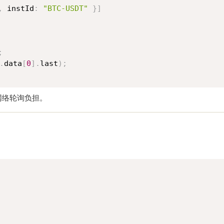
,
 instId
:
"BTC-USDT"
}
]
;
.
data
[
0
]
.
last
)
;
少网络轮询负担。