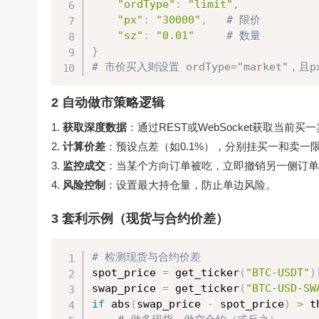
"ordType"
:
"limit"
,
"px"
:
"30000"
,
# 限价
"sz"
:
"0.01"
# 数量
}
# 市价买入则设置 ordType="market"，且
2 自动做市策略逻辑
获取深度数据
：通过REST或WebSocket获取当前买
计算价差
：预设点差（如0.1%），分别挂买一和卖一
监控成交
：当某个方向订单被吃，立即撤销另一侧订单
风险控制
：设置最大持仓量，防止单边风险。
3 套利示例（现货与合约价差）
# 检测现货与合约价差
spot_price 
=
 get_ticker
(
"BTC-USDT"
)
swap_price 
=
 get_ticker
(
"BTC-USD-SW
if
 abs
(
swap_price 
-
 spot_price
)
>
 t