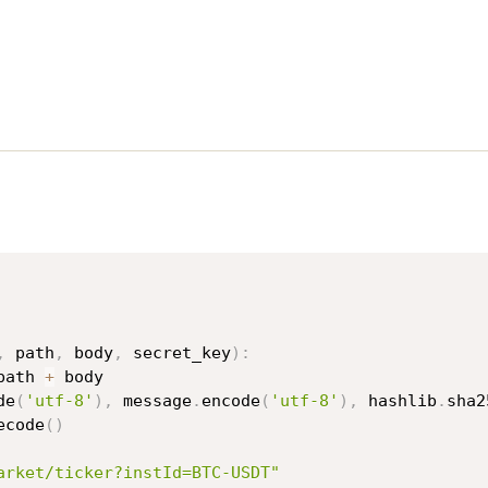
,
 path
,
 body
,
 secret_key
)
:
path 
+
 body

de
(
'utf-8'
)
,
 message
.
encode
(
'utf-8'
)
,
 hashlib
.
sha2
ecode
(
)
arket/ticker?instId=BTC-USDT"