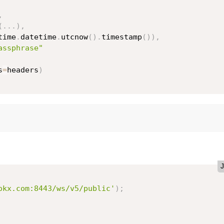
,
(
.
.
.
)
,
time
.
datetime
.
utcnow
(
)
.
timestamp
(
)
)
,
assphrase"
s
=
headers
)
J
okx.com:8443/ws/v5/public'
)
;