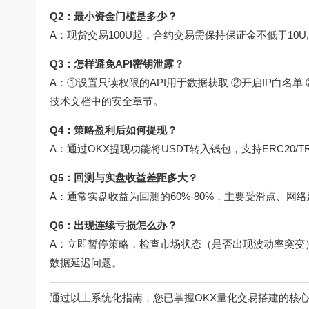
Q2：最小资金门槛是多少？
A：现货交易100U起，合约交易需保持保证金不低于10U
Q3：怎样避免API密钥泄露？
A：①设置只读权限的API用于数据获取 ②开启IP白名
技术文档中的安全章节。
Q4：策略盈利后如何提现？
A：通过OKX提现功能将USDT转入钱包，支持ERC20/T
Q5：回测与实盘收益差距多大？
A：通常实盘收益为回测的60%-80%，主要受滑点、网
Q6：出现连续亏损怎么办？
A：立即暂停策略，检查市场状态（是否出现波动率突变
数据延迟问题。
通过以上系统化指南，您已掌握OKX量化交易搭建的核心