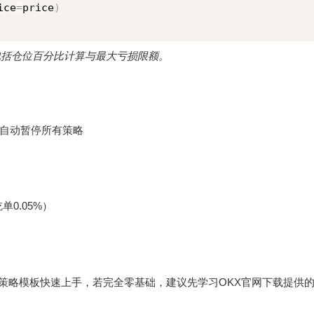
ice
=
price
)
包括仓位百分比计算与最大亏损限额。
时自动暂停所有策略
单0.05%）
供的策略模板快速上手，若完全零基础，建议先学习
OKX官网下载
提供的