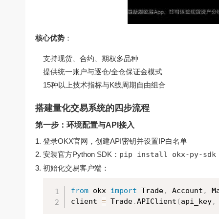
核心优势
：
支持现货、合约、期权多品种
提供统一账户与逐仓/全仓保证金模式
15种以上技术指标与K线周期自由组合
搭建量化交易系统的四步流程
第一步：环境配置与API接入
登录OKX官网，创建API密钥并设置IP白名单
安装官方Python SDK：
pip install okx-py-sdk
初始化交易客户端：
from
 okx 
import
 Trade
,
 Account
,
 Ma
client 
=
 Trade
.
APIClient
(
api_key
,