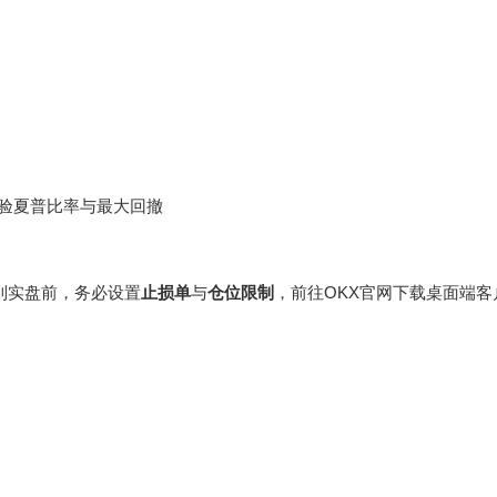
点检验夏普比率与最大回撤
换到实盘前，务必设置
止损单
与
仓位限制
，前往
OKX官网下载
桌面端客