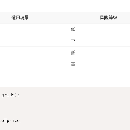
适用场景
风险等级
低
中
低
高
 grids
)
:
ce
=
price
)