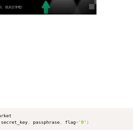
rket

 secret_key
,
 passphrase
,
 flag
=
'0'
)