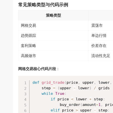
常见策略类型与代码示例
策略类型
网格交易
震荡市
趋势跟踪
单边行情
套利策略
价差存在
高频做市
流动性充足
网格交易核心代码片段
：
def
grid_trade
(
price
,
 upper
,
 lower
,
    step 
=
(
upper 
-
 lower
)
/
 grids

while
True
:
if
 price 
<
 lower 
+
 step
:
            buy_order
(
amount
=
1
,
 pri
elif
 price 
>
 upper 
-
 step
: