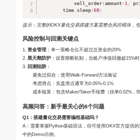
            sell_order
(
amount
=
1
,
 pr
        time
.
sleep
(
60
)
提示：完整的
OKX量化交易搭建
方案需整合风控模块，
风险控制与回测关键点
资金管理
：单一策略仓位不超过总资金的20%
黑天鹅防护
：设置熔断机制，当账户净值回撤超15%
回测陷阱
：
避免过拟合：使用Walk-Forward方法验证
考虑滑点：实盘滑点通常为0.05%-0.1%
成本核算：包含Maker/Taker手续费（挂单0.02%，吃
高频问答：新手最关心的6个问题
Q1：搭建量化交易需要编程基础吗？
A：需要掌握Python基础语法，但可使用OKX官方提
中的Demo示例。