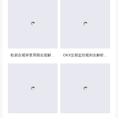
欧易合规审查周期全面解析，OKX资讯深度解读与用户答疑
OKX交易监控规则全解析，如何保障数字资产安全与合规交易