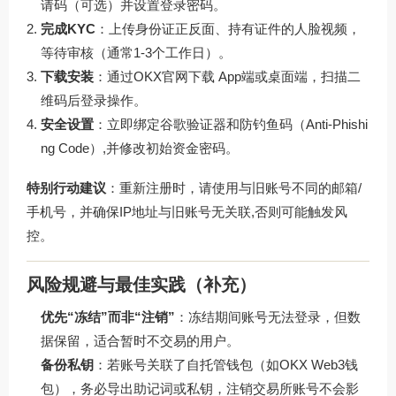
请码（可选）并设置登录密码。
完成KYC
：上传身份证正反面、持有证件的人脸视频，
等待审核（通常1-3个工作日）。
下载安装
：通过
OKX官网下载
App端或桌面端，扫描二
维码后登录操作。
安全设置
：立即绑定谷歌验证器和防钓鱼码（Anti-Phishi
ng Code）,并修改初始资金密码。
特别行动建议
：重新注册时，请使用与旧账号不同的邮箱/
手机号，并确保IP地址与旧账号无关联,否则可能触发风
控。
风险规避与最佳实践（补充）
优先“冻结”而非“注销”
：冻结期间账号无法登录，但数
据保留，适合暂时不交易的用户。
备份私钥
：若账号关联了自托管钱包（如OKX Web3钱
包），务必导出助记词或私钥，注销交易所账号不会影