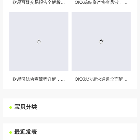
欧易可疑交易报告全解析，从识别到应对的终极指南
OKX冻结资产协查风波，合规与用户权益的平衡之道
欧易司法协查流程详解，合规与安全的双重保障
OKX执法请求通道全面解读，合规透明，安全护航
宝贝分类
最近发表