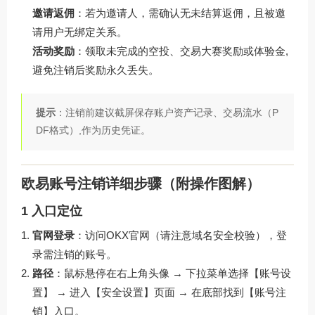
邀请返佣
：若为邀请人，需确认无未结算返佣，且被邀
请用户无绑定关系。
活动奖励
：领取未完成的空投、交易大赛奖励或体验金,
避免注销后奖励永久丢失。
提示
：注销前建议截屏保存账户资产记录、交易流水（P
DF格式）,作为历史凭证。
欧易账号注销详细步骤（附操作图解）
1 入口定位
官网登录
：访问
OKX官网
（请注意域名安全校验），登
录需注销的账号。
路径
：鼠标悬停在右上角头像 → 下拉菜单选择【账号设
置】 → 进入【安全设置】页面 → 在底部找到【账号注
销】入口。