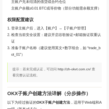
主账户无未结清的借贷或合约仓位
主账户余额≥0.01 BTC或等价物（部分功能需余额支撑）
权限配置建议
登录主账户后，进入【账户】→【子账户管理】
检查当前安全设置：建议开启谷歌验证+邮箱验证双重认
证
准备子账户名称（建议使用英文+数字组合，如 “trade_b
ot_01”）
提示：若未完成认证，可访问
http://zh-okvt.com.cn/
查
看完整认证流程。
OKX子账户创建方法详解（分步操作）
以下为经过验证的
OKX子账户创建方法
，适用于Web端和A
pp端（版本≥6.5.0）：