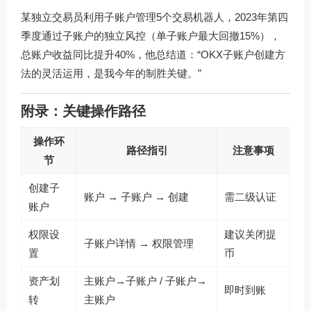
某独立交易员利用子账户管理5个交易机器人，2023年第四
季度通过子账户的独立风控（单子账户最大回撤15%），
总账户收益同比提升40%，他总结道：“OKX子账户创建方
法的灵活运用，是我今年的制胜关键。”
附录：关键操作路径
操作环
路径指引
注意事项
节
创建子
账户 → 子账户 → 创建
需二级认证
账户
权限设
建议关闭提
子账户详情 → 权限管理
置
币
资产划
主账户→子账户 / 子账户→
即时到账
转
主账户