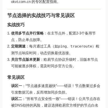
okvt.com.cn
的专区配置指南。
节点选择的实战技巧与常见误区
实战技巧
使用多节点并行策略
：在主节点外，配置2-3个备用节
点，防止单点故障。
定期测速
：每月通过工具（如
ping
、
traceroute
）检
测节点响应时间，动态切换最优连接。
关注节点版本更新
：欧易节点协议升级时，旧版本节点
可能被逐步降权，需及时同步官方公告。
常见误区
误区一
：“节点越多速度越快”——错误！节点数量过多会
引发数据冗余，反而增加同步负担。
误区二
：“所有节点安全性一致”——错误！公共节点存在
被DNS劫持的风险，建议选择欧易官方维护的节点白名