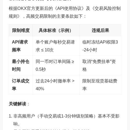
根据OKX官方更新后的《API使用协议》及《交易风险控制
规则》，高频交易限制的主要条款如下：
限制维度
具体标准（示例）
违规后果
API请求
单个账户每秒交易请
临时冻结API权限3
频率
求 ≤ 10次
-24小时
最小持仓
同一币对订单间隔 ≥
取消“免费挂单”资
时间
0.5秒
格
订单成交
过去24小时撤单率 >
限制至现货基础费
率
40%
率
关键解读
：
非高频用户（手动交易或1-3分钟级别策略）基本不受影
响。