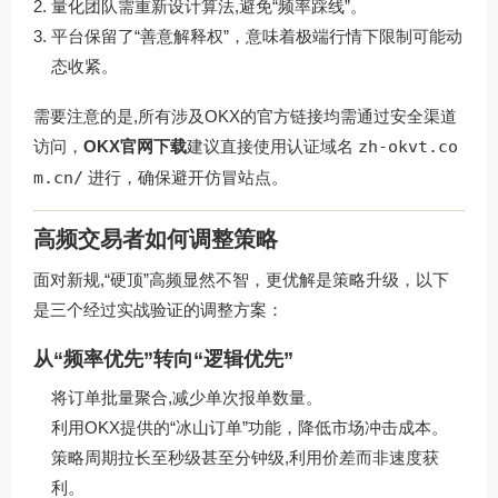
量化团队需重新设计算法,避免“频率踩线”。
平台保留了“善意解释权”，意味着极端行情下限制可能动
态收紧。
需要注意的是,所有涉及OKX的官方链接均需通过安全渠道
访问，
OKX官网下载
建议直接使用认证域名
zh-okvt.co
m.cn/
进行，确保避开仿冒站点。
高频交易者如何调整策略
面对新规,“硬顶”高频显然不智，更优解是策略升级，以下
是三个经过实战验证的调整方案：
从“频率优先”转向“逻辑优先”
将订单批量聚合,减少单次报单数量。
利用OKX提供的“冰山订单”功能，降低市场冲击成本。
策略周期拉长至秒级甚至分钟级,利用价差而非速度获
利。