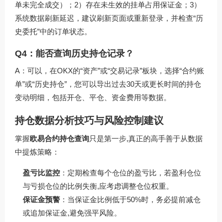
单未完全成交）；2）存在未生效的挂单占用保证金；3）
系统数据刷新延迟，建议刷新页面或重新登录，并检查“历
史委托”中的订单状态。
Q4：能否查询历史持仓记录？
A：可以，在OKX的“资产”或“交易记录”板块，选择“合约账
单”或“历史持仓”，您可以导出过去30天或更长时间的持仓
变动明细，包括开仓、平仓、资金费用等数据。
持仓数据分析技巧与风险控制建议
掌握
欧易合约持仓查询
只是第一步,真正的高手善于从数据
中提炼策略：
盈亏比监控
：定期检查每个仓位的盈亏比，若盈利仓位
与亏损仓位的比例失衡,应考虑调整仓位权重。
保证金预警
：当保证金比例低于50%时，务必提前减仓
或追加保证金,避免强平风险。