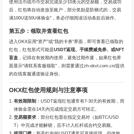
使用法币或币币交易完成至少10美元的交易额，交易成功
后，红包将自动发放至账户，部分奖励是阶梯式的，交易
满100U送50U体验金”，务必仔细阅读活动条款后操作。
第五步：领取并查看红包
进入OKX应用“资产”或“我的卡券”界面，即可查看已领取的
红包，红包形式可能是
USDT返现、手续费减免券、或NFT
盲盒
，记得在有效期内使用，避免过期作废，如果红包界
面显示“请联系客服领取”，则需要通过
zh-okvt.com.cn/
提供
的在线客服通道验证身份。
OKX红包使用规则与注意事项
有效期限制
：USDT返现红包通常有7-30天的有效期，而
体验金需在14天内完成指定交易方可转正。
交易额要求
：部分红包需在指定交易对（如BTC/USD
T）中完成才能解锁，且不计入杠杆或合约交易额。
提现门槛
：新手红包的USDT通常可直接提现，但体验