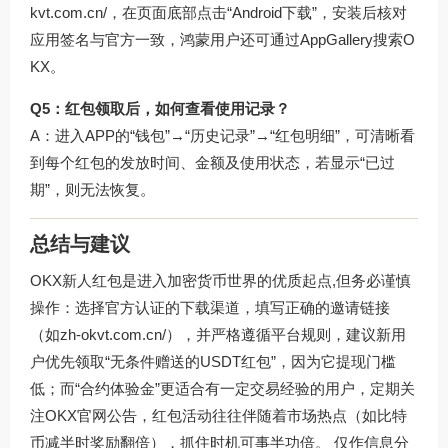
kvt.com.cn/
，在页面底部点击“Android下载”，安装后核对
应用签名与官方一致，鸿蒙用户还可通过AppGallery搜索O
KX。
Q5：红包领取后，如何查看使用记录？
A：进入APP的“钱包”→“历史记录”→“红包明细”，可清晰看
到每个红包的发放时间、金额及使用状态，若显示“已过
期”，则无法恢复。
总结与建议
OKX新人红包是进入加密货币世界的优质起点,但务必谨慎
操作：选择官方认证的下载渠道，填写正确的邀请链接
（如
zh-okvt.com.cn/
），并严格遵循平台规则，建议新用
户优先领取“无条件赠送的USDT红包”，因为它提现门槛
低；而“合约体验金”更适合有一定交易经验的用户，定期关
注OKX官网公告，红包活动往往伴随着市场热点（如比特
币减半时奖励翻倍），抓住时机可事半功倍。 仅作信息分