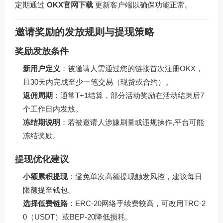
定期通过
OKX官网下载
更新客户端以确保功能正常。
邀请奖励的发放规则与提现策略
奖励发放条件
新用户定义
：被邀请人需通过您的链接首次注册OKX，
且30天内完成至少一笔交易（现货或合约）。
返佣周期
：通常T+1结算，部分活动奖励在活动结束后7
个工作日内发放。
冻结期说明
：若被邀请人涉嫌刷量或违规操作,平台可能
冻结奖励。
提现优化建议
小额累积提现
：避免单次高额提现触发风控，建议每日
限额提至钱包。
选择低费链路
：ERC-20网络手续费较高，可改用TRC-2
0（USDT）或BEP-20降低损耗。