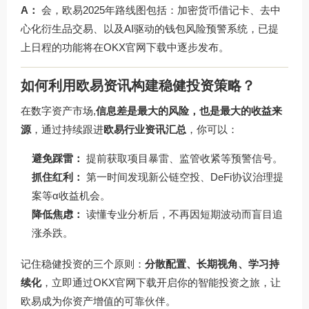
A：
会，欧易2025年路线图包括：加密货币借记卡、去中
心化衍生品交易、以及AI驱动的钱包风险预警系统，已提
上日程的功能将在
OKX官网下载
中逐步发布。
如何利用欧易资讯构建稳健投资策略？
在数字资产市场,
信息差是最大的风险，也是最大的收益来
源
，通过持续跟进
欧易行业资讯汇总
，你可以：
避免踩雷：
提前获取项目暴雷、监管收紧等预警信号。
抓住红利：
第一时间发现新公链空投、DeFi协议治理提
案等α收益机会。
降低焦虑：
读懂专业分析后，不再因短期波动而盲目追
涨杀跌。
记住稳健投资的三个原则：
分散配置、长期视角、学习持
续化
，立即通过
OKX官网下载
开启你的智能投资之旅，让
欧易成为你资产增值的可靠伙伴。