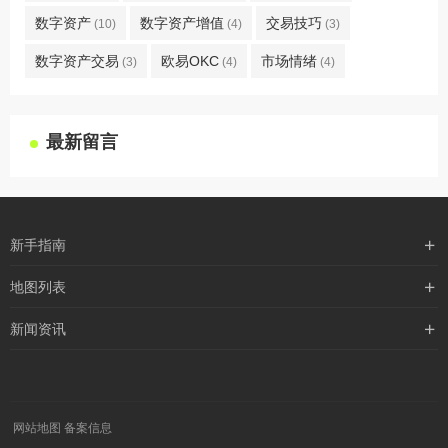
数字资产
数字资产增值
交易技巧
(10)
(4)
(3)
数字资产交易
欧易OKC
市场情绪
(3)
(4)
(4)
最新留言
新手指南
购买流程
地图列表
支付方式
最新文章
新闻资讯
配送流程
xml地图
行业新闻
常见问题
txt地图
公司新闻
robots
网站地图
备案信息
媒体新闻