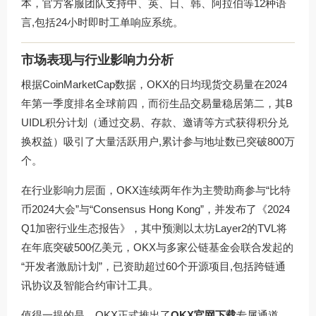
本，官方客服团队支持中、英、日、韩、阿拉伯等12种语
言,包括24小时即时工单响应系统。
市场表现与行业影响力分析
根据CoinMarketCap数据，OKX的日均现货交易量在2024
年第一季度排名全球前四，而衍生品交易量稳居第二，其B
UIDL积分计划（通过交易、存款、邀请等方式获得积分兑
换权益）吸引了大量活跃用户,累计参与地址数已突破800万
个。
在行业影响力层面，OKX连续两年作为主赞助商参与“比特
币2024大会”与“Consensus Hong Kong”，并发布了《2024
Q1加密行业生态报告》，其中预测以太坊Layer2的TVL将
在年底突破500亿美元，OKX与多家公链基金会联合发起的
“开发者激励计划”，已资助超过60个开源项目,包括跨链通
讯协议及智能合约审计工具。
值得一提的是，OKX正式推出了
OKX官网下载
专属通道，