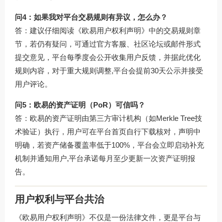
问4：如果我对平台交易规则有异议，怎么办？
答：建议仔细阅读《欧易用户权利声明》中的交易规则章
节，若仍有疑问，可通过官方客服、社区论坛或邮件形式
提交意见，平台每季度会公开收集用户反馈，并据此优化
规则内容，对于重大规则调整,平台会提前30天公示并接受
用户评论。
问5：欧易的资产证明（PoR）可信吗？
答：欧易的资产证明由第三方审计机构（如Merkle Tree技
术验证）执行，用户可在平台首页自行下载核对，声明中
明确，若资产储备覆盖率低于100%，平台会立即启动补充
机制并通知用户,平台承诺每月至少更新一次资产证明报
告。
用户权利与平台共治
《欧易用户权利声明》不仅是一份法律文件，更是平台与