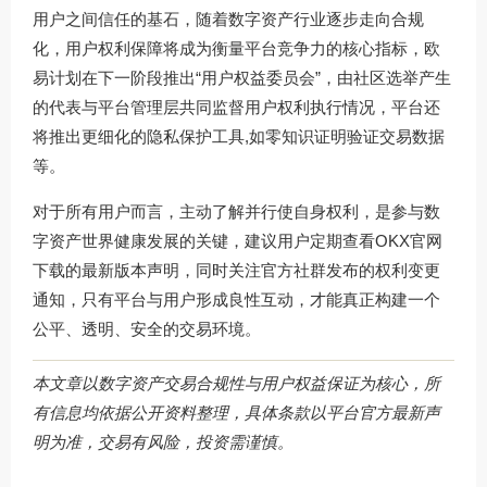
用户之间信任的基石，随着数字资产行业逐步走向合规
化，用户权利保障将成为衡量平台竞争力的核心指标，欧
易计划在下一阶段推出“用户权益委员会”，由社区选举产生
的代表与平台管理层共同监督用户权利执行情况，平台还
将推出更细化的隐私保护工具,如零知识证明验证交易数据
等。
对于所有用户而言，主动了解并行使自身权利，是参与数
字资产世界健康发展的关键，建议用户定期查看
OKX官网
下载
的最新版本声明，同时关注官方社群发布的权利变更
通知，只有平台与用户形成良性互动，才能真正构建一个
公平、透明、安全的交易环境。
本文章以数字资产交易合规性与用户权益保证为核心，所
有信息均依据公开资料整理，具体条款以平台官方最新声
明为准，交易有风险，投资需谨慎。