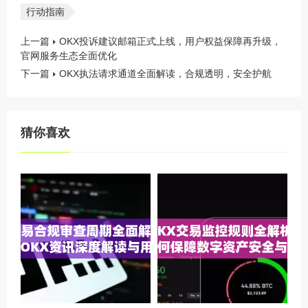
行动指南
上一篇
OKX投诉建议邮箱正式上线，用户权益保障再升级，
官网服务生态全面优化
下一篇
OKX执法请求通道全面解读，合规透明，安全护航
猜你喜欢