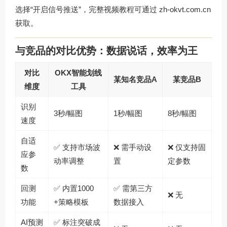
选择“开启信号推送”，完整视频教程可通过
zh-okvt.com.cn
获取。
与竞品的对比优势：数据说话，效率为王
对比
OKX智能划线
某知名竞品A
某竞品B
维度
工具
识别
3秒/幅图
1秒/幅图
8秒/幅图
速度
自适
✅ 支持市场波
❌ 需手动设
❌ 仅支持固
应参
动率调整
置
定参数
数
回测
✅ 内置1000
✅ 需第三方
❌ 无
功能
+策略模板
数据接入
AI预测
✅ 标注突破成