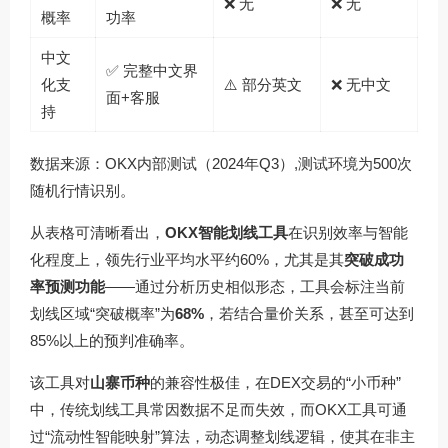
❌ 无
❌ 无
概率
功率
中文
✅ 完整中文界
化支
⚠️ 部分英文
❌ 无中文
面+客服
持
数据来源：OKX内部测试（2024年Q3）,测试环境为500次
随机行情识别。
从表格可清晰看出，
OKX智能划线工具
在识别效率与智能
化程度上，领先行业平均水平约60%，尤其是其
突破成功
率预测功能
——通过分析历史相似形态，工具会标注当前
划线区域“突破概率”为
68%
，若结合量价关系，甚至可达到
85%以上的预判准确率。
该工具对
山寨币种
的兼容性极佳，在DEX交易的“小币种”
中，传统划线工具常因数据不足而失效，而OKX工具可通
过“流动性智能映射”算法，动态调整划线逻辑，使其在非主