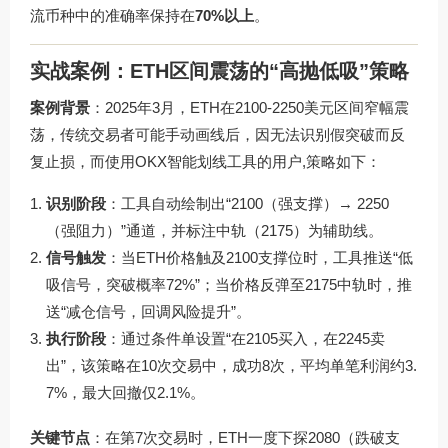
流币种中的准确率保持在
70%以上
。
实战案例：ETH区间震荡的“高抛低吸”策略
案例背景
：2025年3月，ETH在2100-2250美元区间窄幅震
荡，传统交易者可能手动画线后，因无法识别假突破而反
复止损，而使用OKX智能划线工具的用户,策略如下：
识别阶段
：工具自动绘制出“2100（强支撑）→ 2250
（强阻力）”通道，并标注中轨（2175）为辅助线。
信号触发
：当ETH价格触及2100支撑位时，工具推送“低
吸信号，突破概率72%”；当价格反弹至2175中轨时，推
送“减仓信号，回调风险提升”。
执行阶段
：通过条件单设置“在2105买入，在2245卖
出”，该策略在10次交易中，成功8次，平均单笔利润约3.
7%，最大回撤仅2.1%。
关键节点
：在第7次交易时，ETH一度下探2080（跌破支