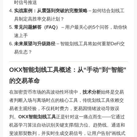
时信号推送
实战案例：从震荡到突破的完整策略
– 如何结合划线工
具制定高胜率交易计划？
常见问题解答（FAQ）
– 用户最关心的5个问答，助你快
速上手
未来展望与升级路径
– 智能划线工具将如何重塑DeFi交
易生态？
OKX智能划线工具概述：从“手动”到“智能”
的交易革命
在加密货币市场的高波动性环境中，
技术分析
始终是交易
者判断入场与离场时点的核心工具，传统划线工具依赖交
易者主观经验，不仅耗时费力，更易因情绪波动导致误
判。
OKX智能划线工具
正是针对这一痛点而生——它通过
机器学习算法自动识别关键支撑/阻力位、趋势线、通道和
斐波那契数列，并实时生成交易信号，让用户告别“画线式