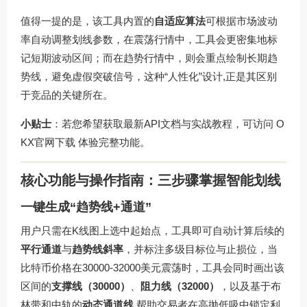
值得一提的是，该工具内置的
自适应算法
可根据市场波动
率自动调整划线参数，在震荡行情中，工具会更密集地标
记短期波动区间；而在趋势行情中，则会重点绘制长期趋
势线，避免虚假突破信号，这种“人性化”设计,正是其区别
于竞品的关键所在。
小贴士
：若您希望获取最新API文档与实战教程，可访问
O
KX官网下载
体验完整功能。
核心功能与操作指南：三步骤掌握智能划线
一键生成“趋势线+通道”
用户只需在K线图上选中起始点，工具即可自动计算后续的
平行通道
与
趋势线斜率
，并标注多级目标位与止损位，当
比特币价格在30000-32000美元震荡时，工具会同时画出该
区间的
支撑线（30000）
、
阻力线（32000）
，以及基于布
林带和中轨的
动态通道线
,帮助交易者在高抛低吸中锁定利