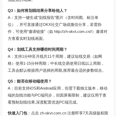
Q3：如何将划线结果分享给他人？
A：支持一键生成“划线报告”图片（含时间戳、标注单
位），并可直接通过OKX社交广场或微信分享，若需协
作，可使用“邀请链接”（如
http://zh-okvt.com.cn//
）邀请对
方查看实时划线画面。
Q4：划线工具支持哪些时间周期？
A：支持1分钟至月线共11个周期，建议短线交易（如网
格）使用1-15分钟周期；中长线交易使用日线以上周期，
工具会默认根据用户选择的周期,推荐最合适的参数组合。
Q5：能否在移动端使用？
A：目前支持iOS和Android应用，但需下载独立版本，移动
端的划线功能与PC端同步，但因屏幕限制，建议仅用于查
看预制划线结果,深度配置优选PC端完成。
快速入门包
：点击
zh-okvt.com.cn
注册即享7天高级版权限