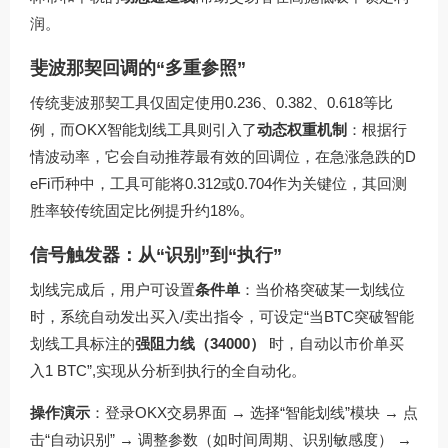
润。
斐波那契回调的“多重参照”
传统斐波那契工具仅固定使用0.236、0.382、0.618等比
例，而OKX智能划线工具则引入了
动态权重机制
：根据行
情波动率，它会自动推荐最有效的回调位，在急涨急跌的D
eFi币种中，工具可能将0.312或0.704作为关键位，其回测
胜率较传统固定比例提升约18%。
信号触发器：从“识别”到“执行”
划线完成后，用户可设置
条件单
：当价格突破某一划线位
时，系统自动发出买入/卖出指令，可设定“当BTC突破智能
划线工具标注的
强阻力线（34000）
时，自动以市价单买
入1 BTC”,实现从分析到执行的全自动化。
操作演示
：登录OKX交易界面 → 选择“智能划线”模块 → 点
击“自动识别” → 调整参数（如时间周期、识别敏感度） →