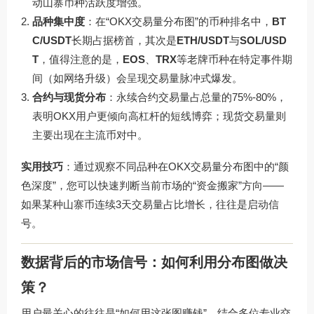
动山寨币种活跃度增强。
品种集中度
：在“OKX交易量分布图”的币种排名中，
BT
C/USDT
长期占据榜首，其次是
ETH/USDT
与
SOL/USD
T
，值得注意的是，
EOS
、
TRX
等老牌币种在特定事件期
间（如网络升级）会呈现交易量脉冲式爆发。
合约与现货分布
：永续合约交易量占总量的75%-80%，
表明OKX用户更倾向高杠杆的短线博弈；现货交易量则
主要出现在主流币对中。
实用技巧
：通过观察不同品种在OKX交易量分布图中的“颜
色深度”，您可以快速判断当前市场的“资金搬家”方向——
如果某种山寨币连续3天交易量占比增长，往往是启动信
号。
数据背后的市场信号：如何利用分布图做决
策？
用户最关心的往往是“如何用这张图赚钱”，结合多位专业交