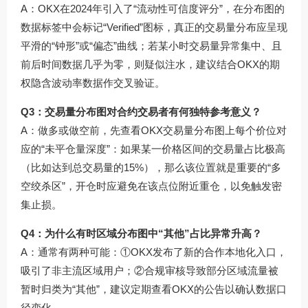
A：OKX在2024年引入了“流动性可信度评分”，在分布图的
数据标签中会标记“Verified”图标，真正的交易量分布应呈现
平滑的“钟形”或“偏态”曲线；若某小时交易量异常集中、且
前后时间数据几乎为零，则疑似注水，建议结合OKX的期
权隐含波动率数据作交叉验证。
Q3：交易量分布图对合约交易者有何独特参考意义？
A：做多或做空前，先查看OKX交易量分布图上每个价位对
应的“未平仓量深度”：如果某一价格区间的交易量占比极高
（比如达到总交易量的15%），那么该位置就是重要的“多
空绞杀区”，开仓时应避免在该点位附近重仓，以免触发密
集止损。
Q4：为什么有时区域分布图中“其他”占比异常升高？
A：通常有两种可能：①OKX发布了新的合作本地化入口，
吸引了非主流区域用户；②合规审核导致部分区域流量被
暂时归类为“其他”，建议定期查看OKX的公告以确认数据口
径变化。