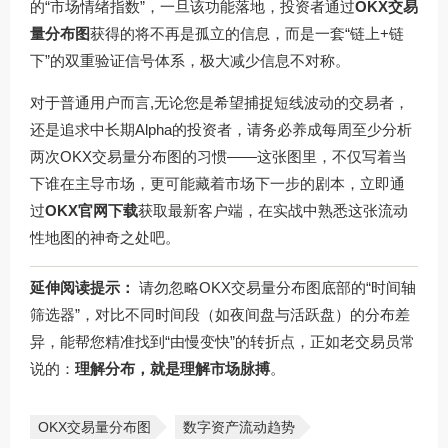
的“市场情绪指数”，一旦该功能落地，投资者通过
OKX交易
量分布图
获得的将不再是孤立的信息，而是一套“链上+链
下”的双重验证信号体系，极大减少信息不对称。
对于普通用户而言,无论您是希望捕捉短线波动的交易者，
还是追求中长期Alpha的投资者，请务必养成每周至少分析
两次OKX交易量分布图的习惯——这张图里，不仅写着当
下谁在主导市场，更可能藏着市场下一步的剧本，立即通
过
OKX官网下载
获取最新客户端，在实战中熟悉这张流动
性地图的神奇之处吧。
延伸阅读提示：
请勿忽略OKX交易量分布图底部的“时间轴
筛选器”，对比不同时间段（如夜间盘与活跃盘）的分布差
异，能帮您精准找到“由慢变快”的转折点，正如老交易员常
说的：
理解分布，就是理解市场脉搏
。
OKX交易量分布图
数字资产流动趋势