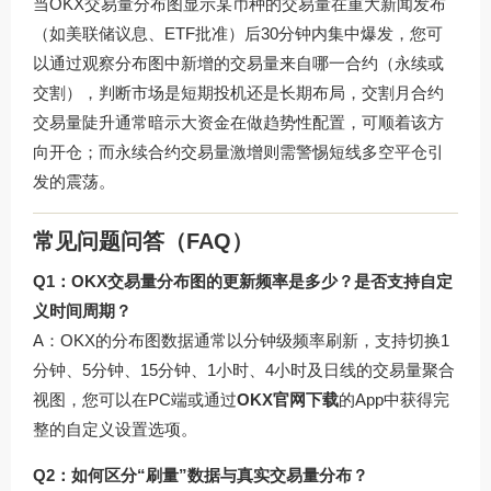
当OKX交易量分布图显示某币种的交易量在重大新闻发布
（如美联储议息、ETF批准）后30分钟内集中爆发，您可
以通过观察分布图中新增的交易量来自哪一合约（永续或
交割），判断市场是短期投机还是长期布局，交割月合约
交易量陡升通常暗示大资金在做趋势性配置，可顺着该方
向开仓；而永续合约交易量激增则需警惕短线多空平仓引
发的震荡。
常见问题问答（FAQ）
Q1：OKX交易量分布图的更新频率是多少？是否支持自定
义时间周期？
A：OKX的分布图数据通常以分钟级频率刷新，支持切换1
分钟、5分钟、15分钟、1小时、4小时及日线的交易量聚合
视图，您可以在PC端或通过
OKX官网下载
的App中获得完
整的自定义设置选项。
Q2：如何区分“刷量”数据与真实交易量分布？