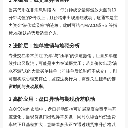
1 基础层：成交量异动监控
当某代币在非消息时段内，每分钟成交量突然放大至前10
分钟均值的3倍以上，且价格未出现剧烈波动，这通常是主
力资金“潜伏式吸筹”的迹象，此时可结合MACD或RSI等指
标,在确认趋势后适量介入。
2 进阶层：挂单撤销与堆砌分析
专业交易者常关注“托单”与“压单”的快速撤销，巨量买单连
续挂出又取消，可能是主力在试探卖压；若某价位出现“滴
水不漏”式的大量买单挂单（即挂单后长时间不成交），则
可能构成心理支撑位，监控这类行为，需要关注挂单的
停
留时间
与
变动频率
。
3 高阶应用：盘口异动与期现价差联动
在OKX合约市场中，盘口异动监控可扩展至资金费率与基
差变化，当现货盘口出现异常买盘，同时永续合约资金费
率转正且基差扩大，意味着多头正在通过现货推升价格以