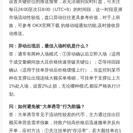
设置关键价位的推送预警，若无法做到实时盯盘，可关注
每日24:00至次日8:00（UTC+8）的时间段，这一时段亚洲
市场流动性较低，盘口异动往往更具参考价值，对于上班
族，可参考
OKX官网下载
的移动端通知功能,及时接收异
动推送。
问：异动出现后，最佳入场时机是什么？
答：通常有两种入场模式：①异动确认后立即入场（适用
于成交量瞬间放大且价格快速突破关键位）；②等待回踩
确认（适用于挂单异动后价格缓慢上行），当监控到某币
种在支撑位出现连续大额买单堆砌，可挂单于支撑位上方
1%处入场，设置2%止损，无论哪种模式,都应严格执行计
划。
问：如何避免被“大单诱导”行为欺骗？
答：大单诱导常见于流动性较差的代币，主力通过挂出巨
额买单营造需求假象，待散户抬高价格后迅速撤单并反向
开单，应对方法：①关注挂单的“存活率”，若大额挂单在1