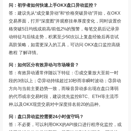
问：初学者如何快速上手OKX盘口异动监控？
答：建议先从“成交量异动”和“价格突破异动”开始，在OKX
交易界面，打开“深度图”并观察挂单厚度变化，同时设置价
格突破5日均线或前高/前低2%的预警，每笔交易后记录异
动特征与后续走势，积累至少50次以上复盘经验后再尝试
高阶策略，如需更深入的工具，可访问
OKX盘口监控高级
教程
了解详情。
问：如何区分有效异动与市场噪音？
答：有效异动通常伴随以下特征：①成交量放大至前一时
段的3倍以上；②异动持续超过10秒而非瞬时波动；③异动
方向与当前主要趋势一致，而噪音异动多出现在盘口薄弱
的代币或非交易时段，建议优先监控BTC、ETH等主流币
种,以及OKX现货交易对中深度排名前20的品种。
问：盘口异动监控需要24小时值守吗？
答：不必要，可以利用OKX的API接口进行程序化监控，或