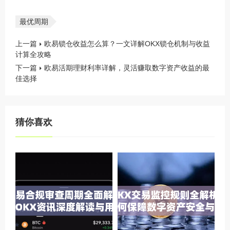
最优周期
上一篇
欧易锁仓收益怎么算？一文详解OKX锁仓机制与收益
计算全攻略
下一篇
欧易活期理财利率详解，灵活赚取数字资产收益的最
佳选择
猜你喜欢