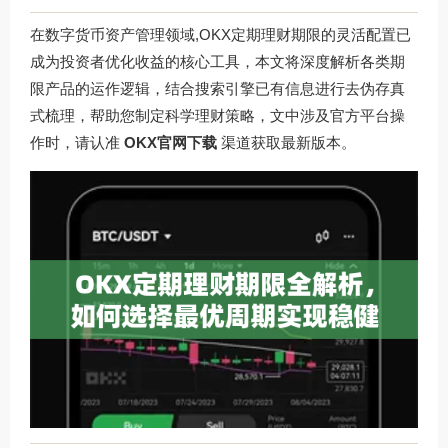
在数字货币资产管理领域,OKX定期理财期限的灵活配置已
成为投资者优化收益的核心工具，本文将深度解析各类期
限产品的运作逻辑，结合搜索引擎已有信息进行去伪存真
式梳理，帮助您制定科学理财策略，文中涉及官方平台操
作时，请认准
OKX官网下载
渠道获取最新版本。