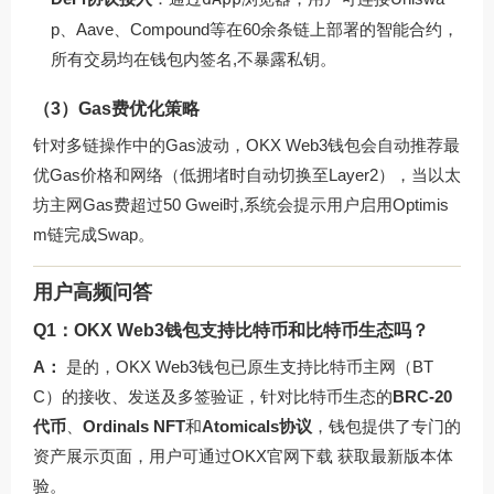
p、Aave、Compound等在60余条链上部署的智能合约，
所有交易均在钱包内签名,不暴露私钥。
（3）Gas费优化策略
针对多链操作中的Gas波动，OKX Web3钱包会自动推荐最
优Gas价格和网络（低拥堵时自动切换至Layer2），当以太
坊主网Gas费超过50 Gwei时,系统会提示用户启用Optimis
m链完成Swap。
用户高频问答
Q1：OKX Web3钱包支持比特币和比特币生态吗？
A：
是的，OKX Web3钱包已原生支持比特币主网（BT
C）的接收、发送及多签验证，针对比特币生态的
BRC-20
代币
、
Ordinals NFT
和
Atomicals协议
，钱包提供了专门的
资产展示页面，用户可通过
OKX官网下载
获取最新版本体
验。