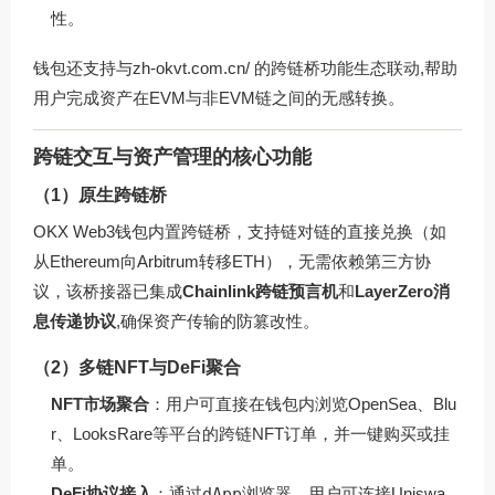
性。
钱包还支持与
zh-okvt.com.cn/
的跨链桥功能生态联动,帮助
用户完成资产在EVM与非EVM链之间的无感转换。
跨链交互与资产管理的核心功能
（1）原生跨链桥
OKX Web3钱包内置跨链桥，支持链对链的直接兑换（如
从Ethereum向Arbitrum转移ETH），无需依赖第三方协
议，该桥接器已集成
Chainlink跨链预言机
和
LayerZero消
息传递协议
,确保资产传输的防篡改性。
（2）多链NFT与DeFi聚合
NFT市场聚合
：用户可直接在钱包内浏览OpenSea、Blu
r、LooksRare等平台的跨链NFT订单，并一键购买或挂
单。
DeFi协议接入
：通过
dApp浏览器
，用户可连接Uniswa