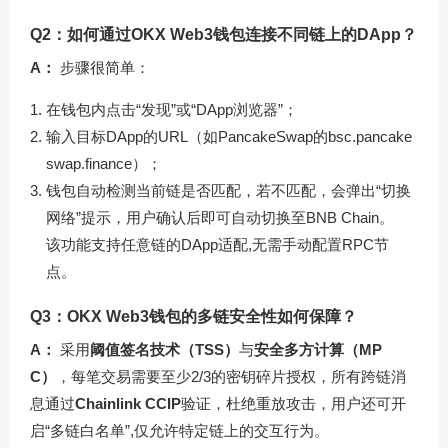
Q2：如何通过OKX Web3钱包连接不同链上的DApp？
A：
步骤很简单：
在钱包内点击“发现”或“DApp浏览器”；
输入目标DApp的URL（如PancakeSwap的bsc.pancake
swap.finance）；
钱包自动检测当前链是否匹配，若不匹配，会弹出“切换
网络”提示，用户确认后即可自动切换至BNB Chain。
该功能支持任意链的DApp适配,无需手动配置RPC节
点。
Q3：OKX Web3钱包的多链安全性如何保障？
A：
采用
阈值签名技术（TSS）
与
安全多方计算（MP
C）
，每笔交易需要至少2/3的密钥碎片授权，所有跨链消
息通过
Chainlink CCIP
验证，杜绝重放攻击，用户还可开
启“多链白名单”,仅允许特定链上的交互行为。