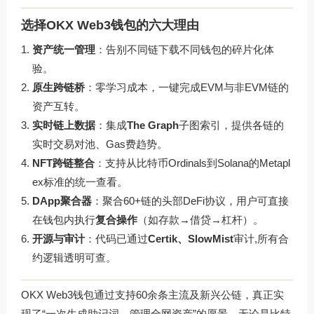
选择OKX Web3钱包的六大理由
资产统一管理
：告别不同链下载不同钱包的碎片化体
验。
原生跨链桥
：零学习成本，一键完成EVM与非EVM链的
资产互转。
实时链上数据
：集成
The Graph
子图索引，提供各链的
实时交易对池、Gas费趋势。
NFT跨链整合
：支持从比特币Ordinals到Solana的Metapl
ex标准的统一查看。
DApp聚合器
：聚合60+链的头部DeFi协议，用户可直接
在钱包内执行
复合操作
（如存款→借贷→杠杆）。
开源与审计
：代码已通过
Certik、SlowMist
审计,所有合
约逻辑透明可查。
OKX Web3钱包通过支持60余条主流及新兴公链，真正实
现了“一次生成助记词，管理全网资产”的愿景，无论是比特