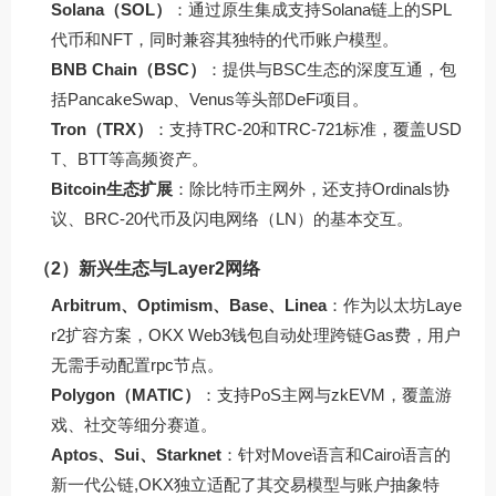
Solana（SOL）
：通过原生集成支持Solana链上的SPL
代币和NFT，同时兼容其独特的代币账户模型。
BNB Chain（BSC）
：提供与BSC生态的深度互通，包
括PancakeSwap、Venus等头部DeFi项目。
Tron（TRX）
：支持TRC-20和TRC-721标准，覆盖USD
T、BTT等高频资产。
Bitcoin生态扩展
：除比特币主网外，还支持Ordinals协
议、BRC-20代币及闪电网络（LN）的基本交互。
（2）新兴生态与Layer2网络
Arbitrum、Optimism、Base、Linea
：作为以太坊Laye
r2扩容方案，OKX Web3钱包自动处理跨链Gas费，用户
无需手动配置rpc节点。
Polygon（MATIC）
：支持PoS主网与zkEVM，覆盖游
戏、社交等细分赛道。
Aptos、Sui、Starknet
：针对Move语言和Cairo语言的
新一代公链,OKX独立适配了其交易模型与账户抽象特