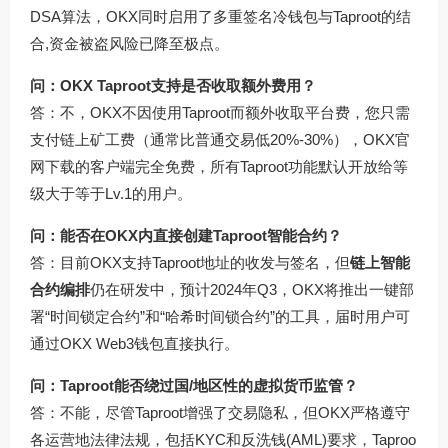
DSA算法，OKX同时启用了多重签名冷钱包与Taproot的结
合,资金被盗风险已降至极点。
问：OKX Taproot支持是否收取额外费用？
答：不，OKX不因使用Taproot而额外收取平台费，您只需
支付链上矿工费（通常比普通交易低20%-30%），OKX官
网下载的客户端完全免费，所有Taproot功能默认开放给等
级大于等于Lv.1的用户。
问：能否在OKX内直接创建Taproot智能合约？
答：目前OKX支持Taproot地址的收发与签名，但
链上智能
合约编排
仍在研发中，预计2024年Q3，OKX将推出一键部
署“时间锁定合约”和“哈希时间锁合约”的工具，届时用户可
通过OKX Web3钱包直接执行。
问：Taproot能否绕过国/地区性的虚拟货币监管？
答：不能，尽管Taproot增强了交易隐私，但OKX严格遵守
各运营地法律法规，包括KYC和反洗钱(AML)要求，Taproo