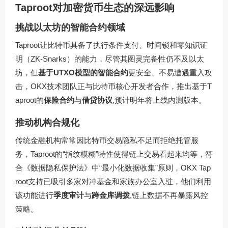
Taproot对加密货币生态的深远影响
挑战以太坊的智能合约领域
Taproot让比特币具备了执行条件支付、时间锁和零知识证
明（ZK-Snarks）的能力，尽管其图灵完备性仍不及以太
坊，但
基于UTXO模型的智能合约
更安全、不易遭遇重入攻
击，OKX技术团队正与比特币核心开发者合作，推出基于T
aproot的
保险合约
与
借贷协议
,预计明年将上线内测版本。
推动机构合规化
传统金融机构常常因比特币交易隐私不足而拒绝托管服
务，Taproot的“指纹模糊”特性使得链上交易看起来均等，符
合《数据隐私保护法》中“最小化数据收集”原则，OKX Tap
root支持已吸引多家对冲基金和家族办公室入驻，他们利用
该功能进行
季度审计
与
跨金库调拨
,链上数据不再暴露风控
策略。