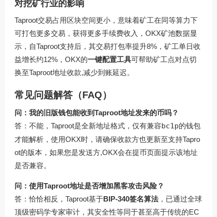
对挖矿行业的影响
Taproot交易占用区块空间更小，意味着矿工在同等算力下
可打包更多交易，获得更多手续费收入，OKX矿池数据显
示，自Taproot支持后，其交易打包率提升8%，矿工单日收
益增长约12%，OKX的
一键配置工具
可帮助矿工点对点切
换至Taproot地址收款,减少到账延迟。
常见问题解答（FAQ）
问：我的旧版钱包能收到Taproot地址发来的币吗？
答：不能，Taproot是全新地址格式，仅有兼容
bc1p
的钱包
才能解析，使用OKX时，请确保收款方也更新至支持Tapro
ot的版本，如果您是发送方,OKX会在提币页面提示该地址
是否兼容。
问：使用Taproot地址是否增加黑客攻击风险？
答：恰恰相反，Taproot基于
BIP-340签名算法
，已通过全球
顶级密码学专家审计，其安全性等同于甚至高于传统的EC