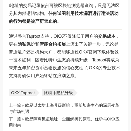
t地址的交易记录依然可被区块链浏览器查询，只是无法区
分其内部逻辑结构。
任何试图利用技术漏洞进行违法活动
的行为都是被严厉禁止的
。
通过整合Taproot支持，OKX不仅降低了用户的
交易成本
，
更在
隐私保护
和
智能合约拓展
上迈出了关键一步，无论是
普通散户还是机构大户，都能够通过OKX官网下载体验这
一技术红利，随着比特币生态的持续升级，Taproot将成为
未来五年加密货币基础设施的核心支柱,而OKX的专业技术
支持将确保用户始终站在浪潮之巅。
OKX Taproot
比特币隐私升级
上一篇
欧易以太坊上海升级影响，重塑加密生态的深层变革
与市场机遇
下一篇
欧易隔离见证地址，全面解析其原理、优势与OKX应
用指南