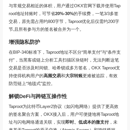
与常规交易相近的体积，用户通过OKX官网下载并使用Tap
root地址转账时，可节省
20%-30%
的手续费，一笔3/3多签
交易，原先需占用约800字节，Taproot优化后仅需约200字
节,且所有参与方的签名被合并为一个。
增强隐私防护
在BIP-340标准下，Taproot地址不区分“简单支付”与“条件支
付”，当黑客或链上分析工具扫描区块链时，无法判断这笔
交易是否涉及时间锁、哈希锁或多方签名，OKX Taproot支
持使得机构用户的
高频交易
和
大宗转账
更难被追踪，有效
防范链上“地毯式”监控。
解锁DeFi与跨链互操作性
Taproot为比特币Layer2协议（如闪电网络）提供了更高效
的签名聚合方案，OKX接入后，用户可便捷地将Taproot地
址与闪电网络通道关联，实现
即时、低成本的微支付
，未
来基于Taproot的原子交换（Atomic Swaps）和跨链桥技