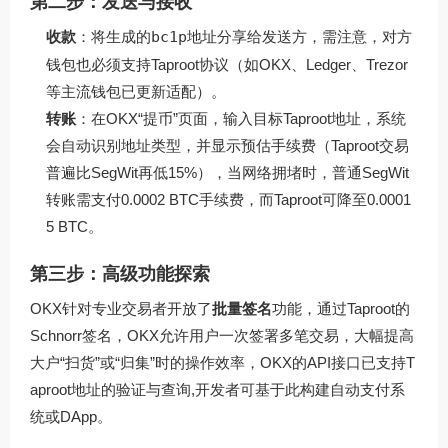
第二步：发送与接收
收款
：将生成的
bc1p
地址分享给发送方，需注意，对方
钱包也必须支持Taproot协议（如OKX、Ledger、Trezor
等主流钱包已更新适配）。
转账
：在OKX“提币”页面，输入目标Taproot地址，系统
会自动识别地址类型，并显示预估手续费（Taproot交易
普遍比SegWit再低15%），当网络拥堵时，普通SegWit
转账需支付0.0002 BTC手续费，而Taproot可降至0.0001
5 BTC。
第三步：高级功能探索
OKX针对专业交易者开放了
批量签名
功能，通过Taproot的
Schnorr签名，OKX允许用户一次签署多笔交易，大幅提高
大户“扫货”或“归集”时的操作效率，OKX的API接口已支持T
aproot地址的验证与查询,开发者可基于此构建自动支付系
统或DApp。