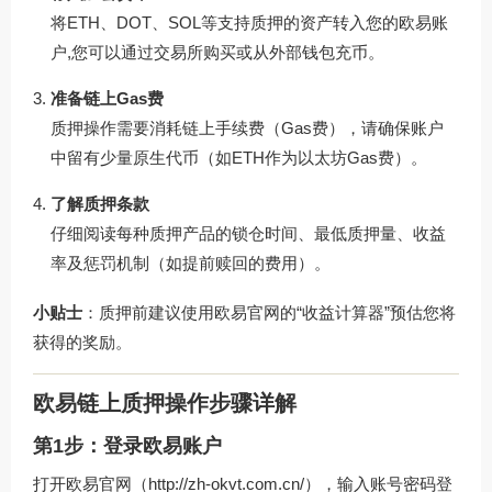
将ETH、DOT、SOL等支持质押的资产转入您的欧易账
户,您可以通过交易所购买或从外部钱包充币。
准备链上Gas费
质押操作需要消耗链上手续费（Gas费），请确保账户
中留有少量原生代币（如ETH作为以太坊Gas费）。
了解质押条款
仔细阅读每种质押产品的锁仓时间、最低质押量、收益
率及惩罚机制（如提前赎回的费用）。
小贴士
：质押前建议使用
欧易官网
的“收益计算器”预估您将
获得的奖励。
欧易链上质押操作步骤详解
第1步：登录欧易账户
打开欧易官网（
http://zh-okvt.com.cn/
），输入账号密码登