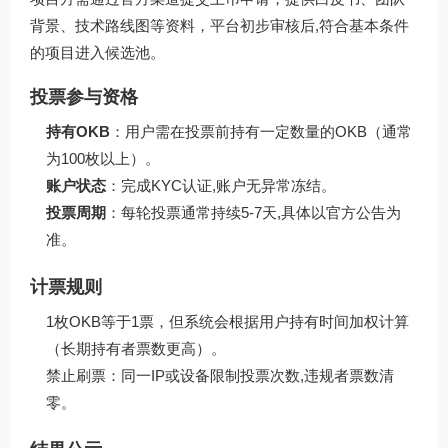
背景、技术路线图等资料，平台初步审核后,符合基本条件
的项目进入候选池。
投票参与资格
持有OKB
：用户需在投票前持有一定数量的OKB（通常
为100枚以上）。
账户状态
：完成KYC认证,账户无异常冻结。
投票周期
：每轮投票通常持续5-7天,具体以官方公告为
准。
计票规则
1枚OKB等于1票，但系统会根据用户持有时间加权计算
（长期持有者票数更高）。
禁止刷票：同一IP或设备限制投票次数,违规者票数清
零。