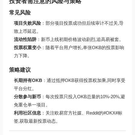
投资者需注意的风险与策略
常见风险
项目失败风险
：部分项目投票成功但后续审计不过关,导
致上币延迟。
流动性陷阱
：新币上线初期价格波动剧烈,追高易被套。
投票权重变小
：随着平台用户增长,单张OKB的投票影响
力下降。
策略建议
长期持有OKB
：通过抵押OKB获得投票权加乘,同时享受
平台分红。
分散参与新币
：每次投票只投入OKB总量的10%-20%,避
免重仓单一项目。
利用社区信息
：关注欧易官方社媒、Reddit的#OKX#标
签,获取最新投票动态。