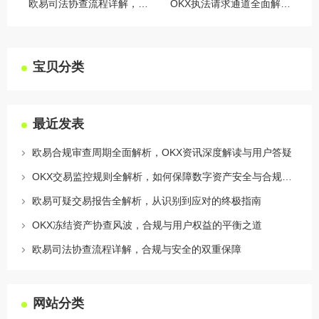
欧易司法协查流程详解，合规与安全的双重保障
OKX执法请求通道全面解读，合规透明，安全护航
宝贝分类
最近发表
欧易合规审查周期全面解析，OKX资讯深度解读与用户答疑
OKX交易监控规则全解析，如何保障数字资产安全与合规交易
欧易可疑交易报告全解析，从识别到应对的终极指南
OKX冻结资产协查风波，合规与用户权益的平衡之道
欧易司法协查流程详解，合规与安全的双重保障
网站分类