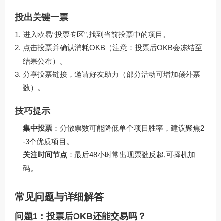
投出关键一票
进入欧易“投票专区”,找到当前投票中的项目。
点击投票并确认消耗OKB（注意：投票后OKB会冻结至
结果公布）。
分享投票链接，邀请好友助力（部分活动可增加额外票
数）。
技巧提示
集中投票
：分散票数可能降低单个项目胜率，建议聚焦2
-3个优质项目。
关注时间节点
：最后48小时常出现票数反超,可择机加
码。
常见问题与详细解答
问题1：投票后OKB还能交易吗？