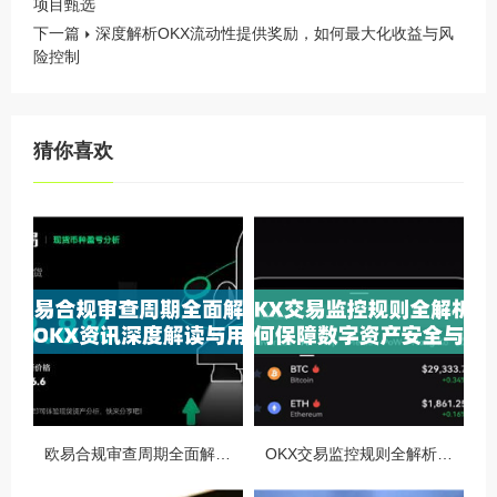
项目甄选
下一篇
深度解析OKX流动性提供奖励，如何最大化收益与风
险控制
猜你喜欢
欧易合规审查周期全面解析，OKX资讯深度解读与用户答疑
OKX交易监控规则全解析，如何保障数字资产安全与合规交易