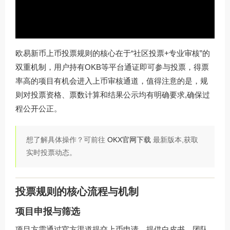
欧易新币上币投票规则的核心在于“社区投票+专业审核”的
双重机制，用户持有OKB等平台通证即可参与投票，得票
率高的项目有机会进入上币审核通道，值得注意的是，规
则对投票资格、票数计算和结果公示均有明确要求,确保过
程公开公正。
想了解具体操作？可前往
OKX官网下载
最新版本,获取
实时投票动态。
投票规则的核心流程与机制
项目申报与筛选
项目方需通过官方渠道提交上币申请，提供白皮书、团队