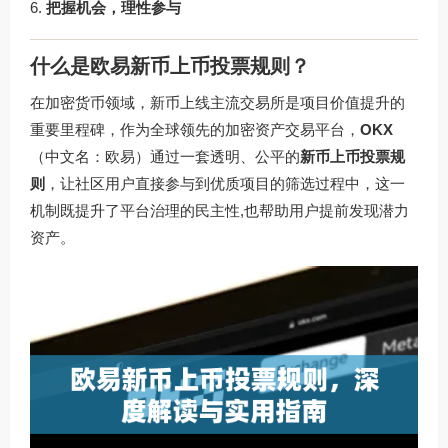
把握机会，理性参与
什么是欧易新币上币投票规则？
在加密货币领域，新币上线主流交易所是项目价值提升的
重要里程碑，作为全球领先的加密资产交易平台，
OKX
（中文名：欧易）通过一套透明、公平的
新币上币投票规
则
，让社区用户直接参与到优质项目的筛选过程中，这一
机制既提升了平台治理的民主性,也帮助用户提前发现潜力
资产。