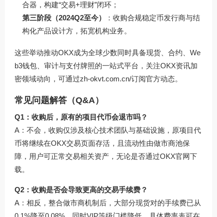
合器，构建“交易+理财”闭环；
第三阶段（2024Q2至今）
：收购合规稳定币发行商与结
构化产品设计方，拓宽机构业务。
这些举动推动OKX成为全球少数同时具备现货、合约、We
b3钱包、审计与支付牌照的一站式平台，关注OKX资讯加
密领域动向，可通过
zh-okvt.com.cn/
订阅官方动态。
常见问题解答（Q&A）
Q1：收购后，原有的项目代币会退市吗？
A：不会，收购仅涉及核心技术团队与基础设施，原项目代
币将继续在OKX交易页面存活，且流动性由做市商池保
障，用户可正常交易相关资产，无论是否通过
OKX官网下
载
。
Q2：收购是否会导致更高的交易手续费？
A：相反，整合做市商机制后，大部分现货对的手续费已从
0.1%降至0.08%，同时VIP等级门槛降低，具体费率表可在