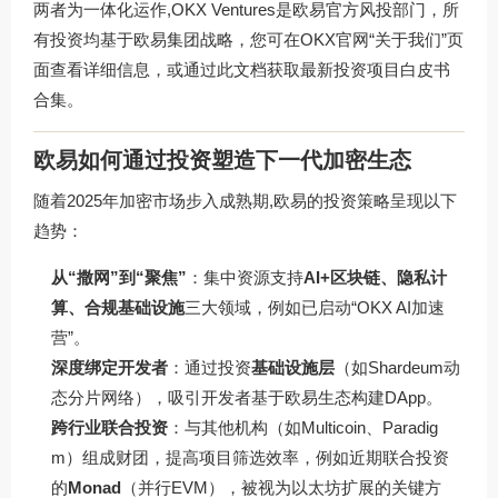
两者为一体化运作,OKX Ventures是欧易官方风投部门，所
有投资均基于欧易集团战略，您可在OKX官网“关于我们”页
面查看详细信息，或通过
此文档
获取最新投资项目白皮书
合集。
欧易如何通过投资塑造下一代加密生态
随着2025年加密市场步入成熟期,欧易的投资策略呈现以下
趋势：
从“撒网”到“聚焦”
：集中资源支持
AI+区块链、隐私计
算、合规基础设施
三大领域，例如已启动“OKX AI加速
营”。
深度绑定开发者
：通过投资
基础设施层
（如Shardeum动
态分片网络），吸引开发者基于欧易生态构建DApp。
跨行业联合投资
：与其他机构（如Multicoin、Paradig
m）组成财团，提高项目筛选效率，例如近期联合投资
的
Monad
（并行EVM），被视为以太坊扩展的关键方