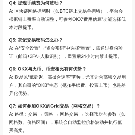
Q4: 提现手续费为何波动？
A: 区块链网络拥堵时（如BTC链上交易单拥堵），平台会
根据链上费率自动调整，可参考OKX“费用估算”功能选择低
本时段提币。
Q5: 忘记交易密码怎么办？
A: 在“安全设置”→“资金密码”中选择“重置”，需通过身份验
证（邮箱+2FA+人脸识别），重置后24小时内禁止提币。
Q6: OKX与火币、币安相比有何优势？
A: 欧易以“低延迟、高撮合速率”著称，尤其适合高频交易用
户，其自研的“OKB”生态（抵扣手续费、投票上币）也是差
异化优势。
Q7: 如何参加OKX的Grid交易（网格交易）？
A: 路径：交易 → 策略 → 网格交易 → 选择币对与参数（如
网格数、价格区间），系统会自动监控价格波动并执行低
买高卖。