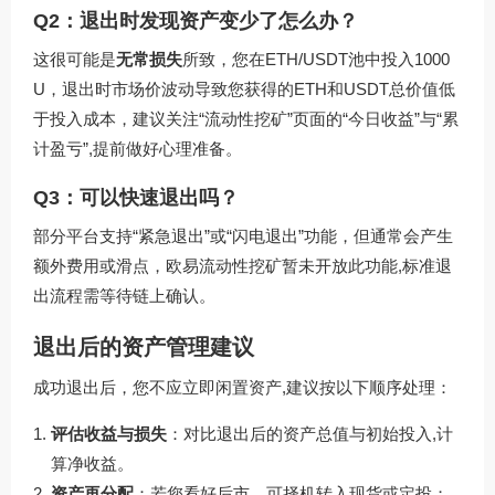
Q2：退出时发现资产变少了怎么办？
这很可能是
无常损失
所致，您在ETH/USDT池中投入1000
U，退出时市场价波动导致您获得的ETH和USDT总价值低
于投入成本，建议关注“流动性挖矿”页面的“今日收益”与“累
计盈亏”,提前做好心理准备。
Q3：可以快速退出吗？
部分平台支持“紧急退出”或“闪电退出”功能，但通常会产生
额外费用或滑点，欧易流动性挖矿暂未开放此功能,标准退
出流程需等待链上确认。
退出后的资产管理建议
成功退出后，您不应立即闲置资产,建议按以下顺序处理：
评估收益与损失
：对比退出后的资产总值与初始投入,计
算净收益。
资产再分配
：若您看好后市，可择机转入现货或定投；