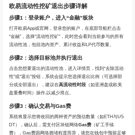
欧易流动性挖矿退出步骤详解
步骤1：登录账户，进入“金融”板块
打开欧易App或官网，登录您的账户，在底部导航栏点击
“金融”，选择“流动性挖矿”，此时您会看到当前参与的所有
流动性池，包括池内资产、累计收益和LP代币数量。
步骤2：选择目标池并执行退出
点击您想要退出的流动性池，进入详情页，找到“去除流动
性”或“退出”按钮，系统会提示您选择退出比例（可选择部
分或全部退出），建议在
高流动性时段
（如亚洲盘或欧美
盘重叠时间）操作,以减少滑点。
步骤3：确认交易与Gas费
系统将显示您将收回的两种资产的预估数量（如ETH与US
DT），确认后，需支付区块链网络
Gas费
（矿工手续
费），Gas费因网络拥堵程度而异，请您在钱包中预留足够