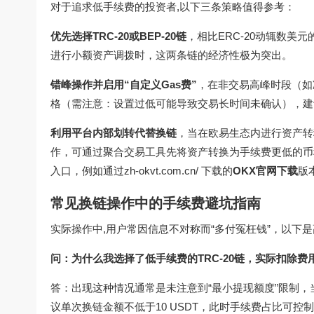
对于追求低手续费的投资者,以下三条策略值得参考：
优先选择TRC-20或BEP-20链
，相比ERC-20动辄数美元的
进行小额资产调拨时，这两条链的经济性极为突出。
错峰操作并启用“自定义Gas费”
，在非交易高峰时段（如凌
格（需注意：设置过低可能导致交易长时间未确认），建议参
利用平台内部划转代替换链
，当在欧易生态内进行资产转
作，可通过聚合交易工具先将资产转换为手续费更低的币
入口，例如通过zh-okvt.com.cn/ 下载的
OKX官网下载
版
常见换链操作中的手续费避坑指南
实际操作中,用户常因信息不对称而“多付冤枉钱”，以下
问：为什么我选择了低手续费的TRC-20链，实际扣除费
答：出现这种情况通常是未注意到“最小提现额度”限制，
议单次换链金额不低于10 USDT，此时手续费占比可控