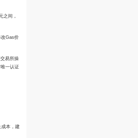
美元之间，
改Gas价
跨交易所操
方唯一认证
上成本，建