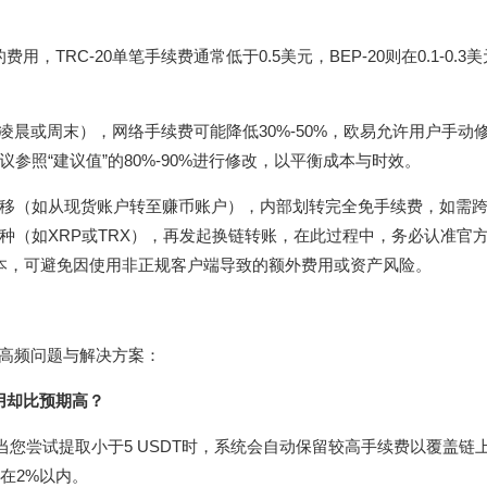
费用，TRC-20单笔手续费通常低于0.5美元，BEP-20则在0.1-0.3
晨或周末），网络手续费可能降低30%-50%，欧易允许用户手动修
照“建议值”的80%-90%进行修改，以平衡成本与时效。
移（如从现货账户转至赚币账户），内部划转完全免手续费，如需
种（如XRP或TRX），再发起换链转账，在此过程中，务必认准官
本，可避免因使用非正规客户端导致的额外费用或资产风险。
是高频问题与解决方案：
用却比预期高？
当您尝试提取小于5 USDT时，系统会自动保留较高手续费以覆盖链
制在2%以内。