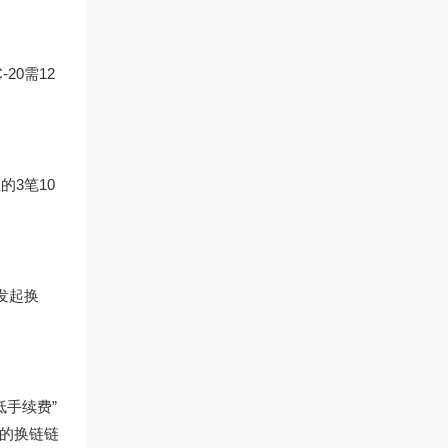
0需12
3笔10
发起换
低手续费”
荐的换链链