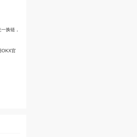
统一换链，
OKX官